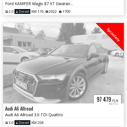
Ford KAMPER Magis 87 XT Gwarancja Salon Polska VAT 23% Doposażony
2.0
Diesel
KM 170
2022
1700
Sprzedany
97 479
PLN
NETTO
Audi A6 Allroad
Audi A6 Allroad 3.0 TDI Quattro
3.0
Diesel
KM 204