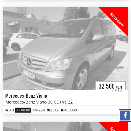
Sprzedany
32 500
PLN
NETTO
Mercedes-Benz Viano
Mercedes-Benz Viano 30 CDI V6 224 KM Automat 8-OS
3.0
Diesel
KM 224
2012
450000