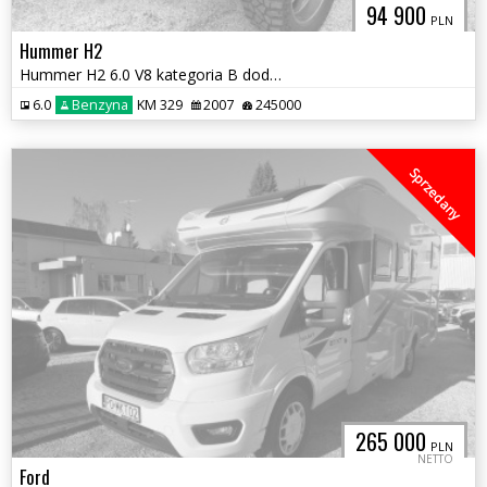
94 900
PLN
Hummer H2
Hummer H2 6.0 V8 kategoria B dodatki
6.0
Benzyna
KM 329
2007
245000
Sprzedany
265 000
PLN
NETTO
Ford