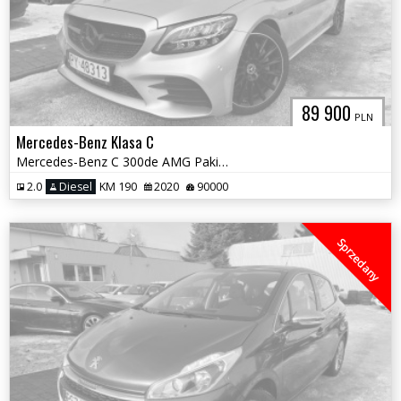
89 900
PLN
Mercedes-Benz Klasa C
Mercedes-Benz C 300de AMG Pakiet W205 Kombi Plug-In Diesel Hybryda
2.0
Diesel
KM 190
2020
90000
Sprzedany