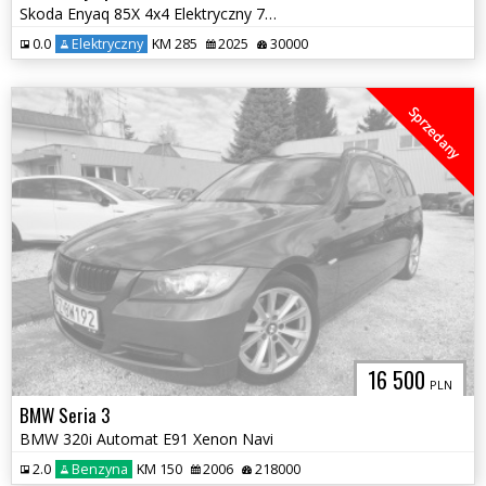
Skoda Enyaq 85X 4x4 Elektryczny 77 kWH Gwarancja
0.0
Elektryczny
KM 285
2025
30000
Sprzedany
16 500
PLN
BMW Seria 3
BMW 320i Automat E91 Xenon Navi
2.0
Benzyna
KM 150
2006
218000