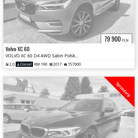
79 900
PLN
Volvo XC 60
VOLVO XC 60 D4 AWD Salon Polska Inscription
2.0
Diesel
KM 190
2017
157000
Sprzedany