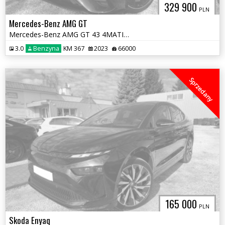
329 900
PLN
Mercedes-Benz AMG GT
Mercedes-Benz AMG GT 43 4MATIC+ 4-Door pakiet 63 AMG
3.0
Benzyna
KM 367
2023
66000
Sprzedany
165 000
PLN
Skoda Enyaq