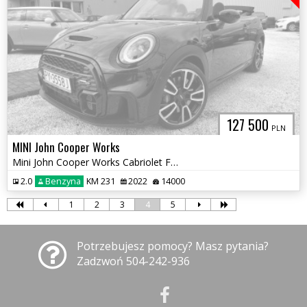
127 500
PLN
MINI John Cooper Works
Mini John Cooper Works Cabriolet F57 Lift JCW Automat Cabrio
2.0
Benzyna
KM 231
2022
14000
1
2
3
4
5
Potrzebujesz pomocy? Masz pytania?
Zadzwoń 504-242-936