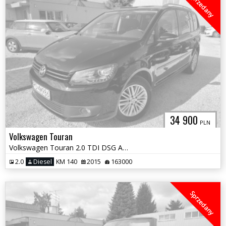
Sprzedany
34 900
PLN
Volkswagen Touran
Volkswagen Touran 2.0 TDI DSG Automat 7-osobowy
2.0
Diesel
KM 140
2015
163000
Sprzedany