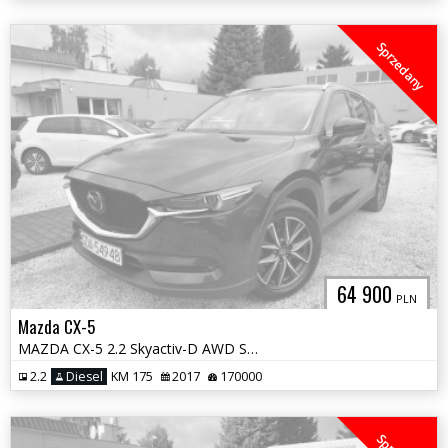
Sprzedany
64 900
PLN
Mazda CX-5
MAZDA CX-5 2.2 Skyactiv-D AWD Salon Polska
2.2
Diesel
KM 175
2017
170000