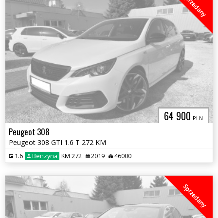
Sprzedany
64 900
PLN
Peugeot 308
Peugeot 308 GTI 1.6 T 272 KM
1.6
Benzyna
KM 272
2019
46000
Sprzedany