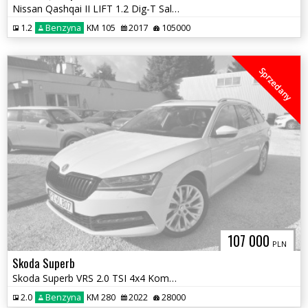
Nissan Qashqai II LIFT 1.2 Dig-T Salon Polska
1.2
Benzyna
KM 105
2017
105000
Sprzedany
107 000
PLN
Skoda Superb
Skoda Superb VRS 2.0 TSI 4x4 Kombi LIFT
2.0
Benzyna
KM 280
2022
28000