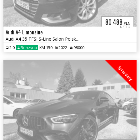
80 488
PLN
NETTO
Audi A4 Limousine
Audi A4 35 TFSI S-Line Salon Polska FVat 23% Bezwypadkowy
2.0
Benzyna
KM 150
2022
98000
Sprzedany