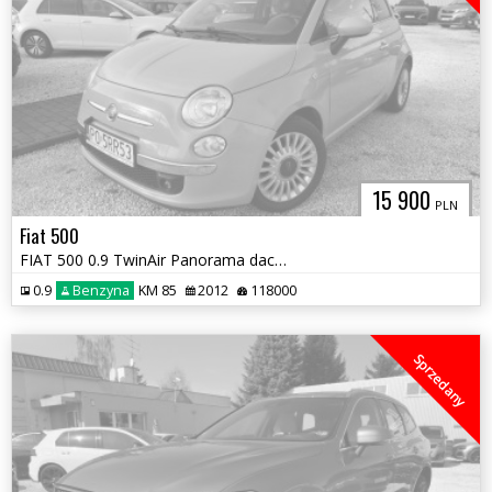
15 900
PLN
Fiat 500
FIAT 500 0.9 TwinAir Panorama dach !
0.9
Benzyna
KM 85
2012
118000
Sprzedany