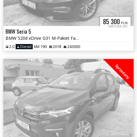
85 300
PLN
FAKTURA VAT
BMW Seria 5
BMW 520d xDrive G31 M-Pakiet Faktura Vat 23% Salon Polska
2.0
Diesel
KM 190
2018
243000
Sprzedany