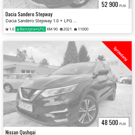
52 900
PLN
Dacia Sandero Stepway
Dacia Sandero Stepway 1.0 + LPG Salon Polska 1-właściciel
1.0
Benzyna+LPG
KM 90
2021
11000
Sprzedany
48 500
PLN
Nissan Qashqai