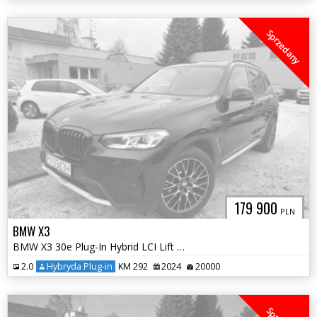
Sprzedany
179 900
PLN
BMW X3
BMW X3 30e Plug-In Hybrid LCI Lift G01
2.0
Hybryda Plug-in
KM 292
2024
20000