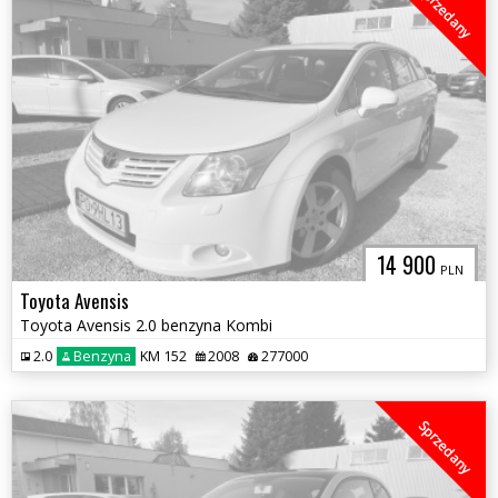
Sprzedany
14 900
PLN
Toyota Avensis
Toyota Avensis 2.0 benzyna Kombi
2.0
Benzyna
KM 152
2008
277000
Sprzedany