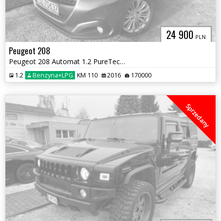
24 900
PLN
Peugeot 208
Peugeot 208 Automat 1.2 PureTech + LPG
1.2
Benzyna+LPG
KM 110
2016
170000
Sprzedany