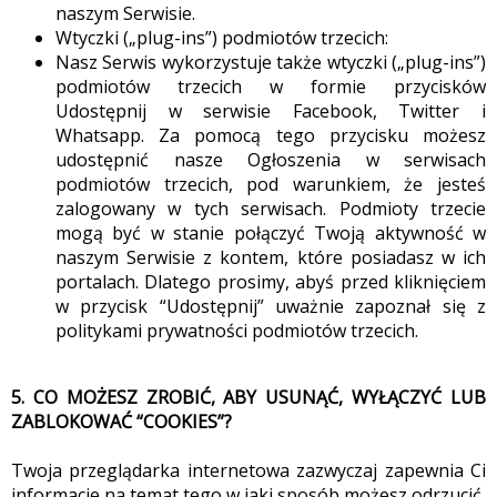
naszym Serwisie.
Wtyczki („plug-ins”) podmiotów trzecich:
Nasz Serwis wykorzystuje także wtyczki („plug-ins”)
podmiotów trzecich w formie przycisków
Udostępnij w serwisie Facebook, Twitter i
Whatsapp. Za pomocą tego przycisku możesz
udostępnić nasze Ogłoszenia w serwisach
podmiotów trzecich, pod warunkiem, że jesteś
zalogowany w tych serwisach. Podmioty trzecie
mogą być w stanie połączyć Twoją aktywność w
naszym Serwisie z kontem, które posiadasz w ich
portalach. Dlatego prosimy, abyś przed kliknięciem
w przycisk “Udostępnij” uważnie zapoznał się z
politykami prywatności podmiotów trzecich.
5. CO MOŻESZ ZROBIĆ, ABY USUNĄĆ, WYŁĄCZYĆ LUB
ZABLOKOWAĆ “COOKIES”?
Twoja przeglądarka internetowa zazwyczaj zapewnia Ci
informacje na temat tego w jaki sposób możesz odrzucić,