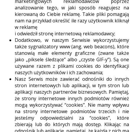
marketingowych reklamodawców poprzez
analizowanie tego, w jaki sposób reagujesz na
kierowaną do Ciebie reklamę. Takie pliki pomagają
nam na przykład określić ile razy użytkownik kliknął
w reklamę
i odwiedził stronę internetową reklamodawcy;
Dodatkowo, w naszym Serwisie wykorzystujemy
także sygnalizatory www (ang. web beacons), które
stanowią małe elementy graficzne (zwane także
jako „piksele śledzące” albo „czyste GIF-y”). Są one
używane razem z plikami cookies do identyfikacji
naszych użytkowników i ich zachowania;
Nasz Serwis może zawierać odnośniki do innych
stron internetowych lub aplikacji, w tym stron lub
aplikacji naszych partnerów biznesowych. Pamiętaj,
że strony internetowe innych podmiotów również
mogą wykorzystywać “cookies”. Nie mamy wpływu
na strony internetowe podmiotów trzecich i nie
jesteśmy odpowiedzialni za “cookies”, które
zbierają lub do których mają dostęp. Klikając na
odnośnik lub aplikację, pamiętaj, że każda z nich ma