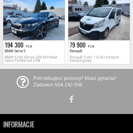
194 300
79 900
PLN
PLN
BMW Seria 5
Renault
BMW 520d xDrive G60 M-Pakiet
Renault Trafic 1.6 dCI Kamper
Salon Polska Vat 23%
Kampingowy
Potrzebujesz pomocy? Masz pytania?
Zadzwoń 504-242-936
INFORMACJE