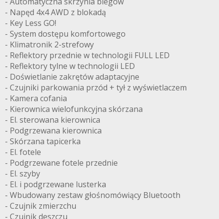
- Automatyczna skrzynia biegów
- Napęd 4x4 AWD z blokadą
- Key Less GO!
- System dostępu komfortowego
- Klimatronik 2-strefowy
- Reflektory przednie w technologii FULL LED
- Reflektory tylne w technologii LED
- Doświetlanie zakrętów adaptacyjne
- Czujniki parkowania przód + tył z wyświetlaczem
- Kamera cofania
- Kierownica wielofunkcyjna skórzana
- El. sterowana kierownica
- Podgrzewana kierownica
- Skórzana tapicerka
- El. fotele
- Podgrzewane fotele przednie
- El. szyby
- El. i podgrzewane lusterka
- Wbudowany zestaw głośnomówiący Bluetooth
- Czujnik zmierzchu
- Czujnik deszczu