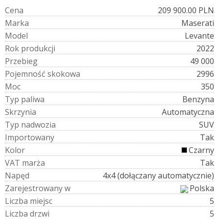
C
e
n
a
209 900.00 PLN
M
a
r
k
a
Maserati
M
o
d
e
l
Levante
R
o
k
p
r
o
d
u
k
c
j
i
2022
P
r
z
e
b
i
e
g
49 000
P
o
j
e
m
n
o
ś
ć
s
k
o
k
o
w
a
2996
M
o
c
350
T
y
p
p
a
l
i
w
a
Benzyna
S
k
r
z
y
n
i
a
Automatyczna
T
y
p
n
a
d
w
o
z
i
a
SUV
I
m
p
o
r
t
o
w
a
n
y
Tak
K
o
l
o
r
Czarny
V
A
T
m
a
r
ż
a
Tak
N
a
p
ę
d
4x4 (dołączany automatycznie)
Z
a
r
e
j
e
s
t
r
o
w
a
n
y
w
Polska
L
i
c
z
b
a
m
i
e
j
s
c
5
L
i
c
z
b
a
d
r
z
w
i
5