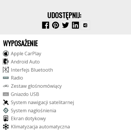
UDOSTĘPNIJ:
WYPOSAŻENIE
A
p
p
l
e
C
a
r
P
l
a
y
A
n
d
r
o
i
d
A
u
t
o
I
n
t
e
r
f
e
j
s
B
l
u
e
t
o
o
t
h
R
a
d
i
o
Z
e
s
t
a
w
g
ł
o
ś
n
o
m
ó
w
i
ą
c
y
G
n
i
a
z
d
o
U
S
B
S
y
s
t
e
m
n
a
w
i
g
a
c
j
i
s
a
t
e
l
i
t
a
r
n
e
j
S
y
s
t
e
m
n
a
g
ł
o
ś
n
i
e
n
i
a
E
k
r
a
n
d
o
t
y
k
o
w
y
K
l
i
m
a
t
y
z
a
c
j
a
a
u
t
o
m
a
t
y
c
z
n
a