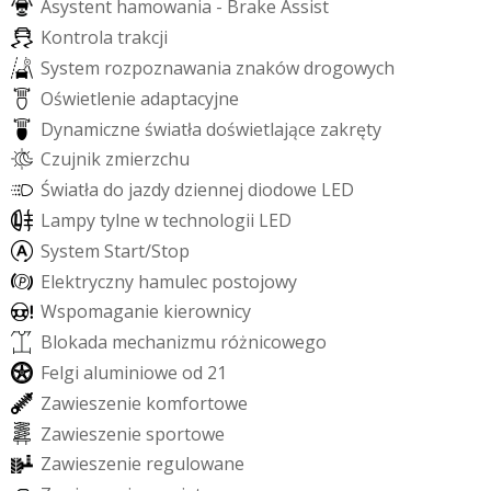
A
s
y
s
t
e
n
t
h
a
m
o
w
a
n
i
a
-
B
r
a
k
e
A
s
s
i
s
t
K
o
n
t
r
o
l
a
t
r
a
k
c
j
i
S
y
s
t
e
m
r
o
z
p
o
z
n
a
w
a
n
i
a
z
n
a
k
ó
w
d
r
o
g
o
w
y
c
h
O
ś
w
i
e
t
l
e
n
i
e
a
d
a
p
t
a
c
y
j
n
e
D
y
n
a
m
i
c
z
n
e
ś
w
i
a
t
ł
a
d
o
ś
w
i
e
t
l
a
j
ą
c
e
z
a
k
r
ę
t
y
C
z
u
j
n
i
k
z
m
i
e
r
z
c
h
u
Ś
w
i
a
t
ł
a
d
o
j
a
z
d
y
d
z
i
e
n
n
e
j
d
i
o
d
o
w
e
L
E
D
L
a
m
p
y
t
y
l
n
e
w
t
e
c
h
n
o
l
o
g
i
i
L
E
D
S
y
s
t
e
m
S
t
a
r
t
/
S
t
o
p
E
l
e
k
t
r
y
c
z
n
y
h
a
m
u
l
e
c
p
o
s
t
o
j
o
w
y
W
s
p
o
m
a
g
a
n
i
e
k
i
e
r
o
w
n
i
c
y
B
l
o
k
a
d
a
m
e
c
h
a
n
i
z
m
u
r
ó
ż
n
i
c
o
w
e
g
o
F
e
l
g
i
a
l
u
m
i
n
i
o
w
e
o
d
2
1
Z
a
w
i
e
s
z
e
n
i
e
k
o
m
f
o
r
t
o
w
e
Z
a
w
i
e
s
z
e
n
i
e
s
p
o
r
t
o
w
e
Z
a
w
i
e
s
z
e
n
i
e
r
e
g
u
l
o
w
a
n
e