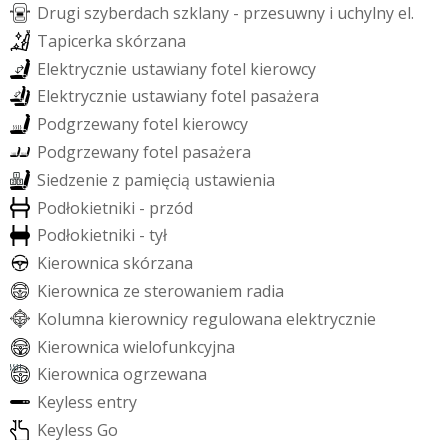
D
r
u
g
i
s
z
y
b
e
r
d
a
c
h
s
z
k
l
a
n
y
-
p
r
z
e
s
u
w
n
y
i
u
c
h
y
l
n
y
e
l
.
T
a
p
i
c
e
r
k
a
s
k
ó
r
z
a
n
a
E
l
e
k
t
r
y
c
z
n
i
e
u
s
t
a
w
i
a
n
y
f
o
t
e
l
k
i
e
r
o
w
c
y
E
l
e
k
t
r
y
c
z
n
i
e
u
s
t
a
w
i
a
n
y
f
o
t
e
l
p
a
s
a
ż
e
r
a
P
o
d
g
r
z
e
w
a
n
y
f
o
t
e
l
k
i
e
r
o
w
c
y
P
o
d
g
r
z
e
w
a
n
y
f
o
t
e
l
p
a
s
a
ż
e
r
a
S
i
e
d
z
e
n
i
e
z
p
a
m
i
ę
c
i
ą
u
s
t
a
w
i
e
n
i
a
P
o
d
ł
o
k
i
e
t
n
i
k
i
-
p
r
z
ó
d
P
o
d
ł
o
k
i
e
t
n
i
k
i
-
t
y
ł
K
i
e
r
o
w
n
i
c
a
s
k
ó
r
z
a
n
a
K
i
e
r
o
w
n
i
c
a
z
e
s
t
e
r
o
w
a
n
i
e
m
r
a
d
i
a
K
o
l
u
m
n
a
k
i
e
r
o
w
n
i
c
y
r
e
g
u
l
o
w
a
n
a
e
l
e
k
t
r
y
c
z
n
i
e
K
i
e
r
o
w
n
i
c
a
w
i
e
l
o
f
u
n
k
c
y
j
n
a
K
i
e
r
o
w
n
i
c
a
o
g
r
z
e
w
a
n
a
K
e
y
l
e
s
s
e
n
t
r
y
K
e
y
l
e
s
s
G
o