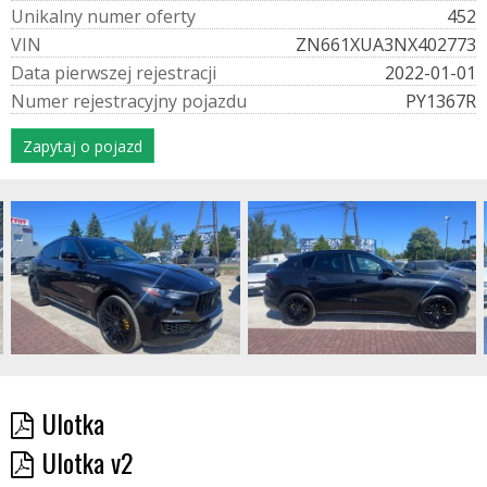
U
n
i
k
a
l
n
y
n
u
m
e
r
o
f
e
r
t
y
452
V
I
N
ZN661XUA3NX402773
D
a
t
a
p
i
e
r
w
s
z
e
j
r
e
j
e
s
t
r
a
c
j
i
2022-01-01
N
u
m
e
r
r
e
j
e
s
t
r
a
c
y
j
n
y
p
o
j
a
z
d
u
PY1367R
Zapytaj o pojazd
Ulotka
Ulotka v2