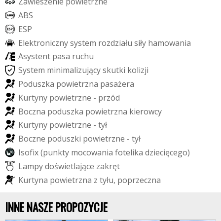
Z
a
w
i
e
s
z
e
n
i
e
p
o
w
i
e
t
r
z
n
e
A
B
S
E
S
P
E
l
e
k
t
r
o
n
i
c
z
n
y
s
y
s
t
e
m
r
o
z
d
z
i
a
ł
u
s
i
ł
y
h
a
m
o
w
a
n
i
a
A
s
y
s
t
e
n
t
p
a
s
a
r
u
c
h
u
S
y
s
t
e
m
m
i
n
i
m
a
l
i
z
u
j
ą
c
y
s
k
u
t
k
i
k
o
l
i
z
j
i
P
o
d
u
s
z
k
a
p
o
w
i
e
t
r
z
n
a
p
a
s
a
ż
e
r
a
K
u
r
t
y
n
y
p
o
w
i
e
t
r
z
n
e
-
p
r
z
ó
d
B
o
c
z
n
a
p
o
d
u
s
z
k
a
p
o
w
i
e
t
r
z
n
a
k
i
e
r
o
w
c
y
K
u
r
t
y
n
y
p
o
w
i
e
t
r
z
n
e
-
t
y
ł
B
o
c
z
n
e
p
o
d
u
s
z
k
i
p
o
w
i
e
t
r
z
n
e
-
t
y
ł
I
s
o
f
i
x
(
p
u
n
k
t
y
m
o
c
o
w
a
n
i
a
f
o
t
e
l
i
k
a
d
z
i
e
c
i
ę
c
e
g
o
)
L
a
m
p
y
d
o
ś
w
i
e
t
l
a
j
ą
c
e
z
a
k
r
ę
t
K
u
r
t
y
n
a
p
o
w
i
e
t
r
z
n
a
z
t
y
ł
u
,
p
o
p
r
z
e
c
z
n
a
INNE NASZE PROPOZYCJE