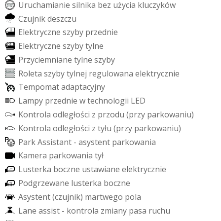
U
r
u
c
h
a
m
i
a
n
i
e
s
i
l
n
i
k
a
b
e
z
u
ż
y
c
i
a
k
l
u
c
z
y
k
ó
w
C
z
u
j
n
i
k
d
e
s
z
c
z
u
E
l
e
k
t
r
y
c
z
n
e
s
z
y
b
y
p
r
z
e
d
n
i
e
E
l
e
k
t
r
y
c
z
n
e
s
z
y
b
y
t
y
l
n
e
P
r
z
y
c
i
e
m
n
i
a
n
e
t
y
l
n
e
s
z
y
b
y
R
o
l
e
t
a
s
z
y
b
y
t
y
l
n
e
j
r
e
g
u
l
o
w
a
n
a
e
l
e
k
t
r
y
c
z
n
i
e
T
e
m
p
o
m
a
t
a
d
a
p
t
a
c
y
j
n
y
L
a
m
p
y
p
r
z
e
d
n
i
e
w
t
e
c
h
n
o
l
o
g
i
i
L
E
D
K
o
n
t
r
o
l
a
o
d
l
e
g
ł
o
ś
c
i
z
p
r
z
o
d
u
(
p
r
z
y
p
a
r
k
o
w
a
n
i
u
)
K
o
n
t
r
o
l
a
o
d
l
e
g
ł
o
ś
c
i
z
t
y
ł
u
(
p
r
z
y
p
a
r
k
o
w
a
n
i
u
)
P
a
r
k
A
s
s
i
s
t
a
n
t
-
a
s
y
s
t
e
n
t
p
a
r
k
o
w
a
n
i
a
K
a
m
e
r
a
p
a
r
k
o
w
a
n
i
a
t
y
ł
L
u
s
t
e
r
k
a
b
o
c
z
n
e
u
s
t
a
w
i
a
n
e
e
l
e
k
t
r
y
c
z
n
i
e
P
o
d
g
r
z
e
w
a
n
e
l
u
s
t
e
r
k
a
b
o
c
z
n
e
A
s
y
s
t
e
n
t
(
c
z
u
j
n
i
k
)
m
a
r
t
w
e
g
o
p
o
l
a
L
a
n
e
a
s
s
i
s
t
-
k
o
n
t
r
o
l
a
z
m
i
a
n
y
p
a
s
a
r
u
c
h
u