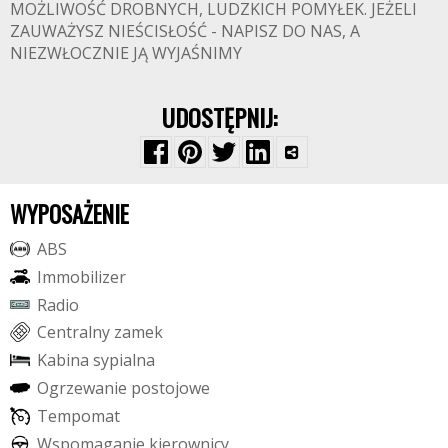
MOŻLIWOŚĆ DROBNYCH, LUDZKICH POMYŁEK. JEŻELI
ZAUWAŻYSZ NIEŚCISŁOŚĆ - NAPISZ DO NAS, A
NIEZWŁOCZNIE JĄ WYJAŚNIMY
UDOSTĘPNIJ:
WYPOSAŻENIE
A
B
S
I
m
m
o
b
i
l
i
z
e
r
R
a
d
i
o
C
e
n
t
r
a
l
n
y
z
a
m
e
k
K
a
b
i
n
a
s
y
p
i
a
l
n
a
O
g
r
z
e
w
a
n
i
e
p
o
s
t
o
j
o
w
e
T
e
m
p
o
m
a
t
W
s
p
o
m
a
g
a
n
i
e
k
i
e
r
o
w
n
i
c
y