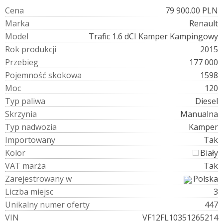
C
e
n
a
79 900.00 PLN
M
a
r
k
a
Renault
M
o
d
e
l
Trafic 1.6 dCI Kamper Kampingowy
R
o
k
p
r
o
d
u
k
c
j
i
2015
P
r
z
e
b
i
e
g
177 000
P
o
j
e
m
n
o
ś
ć
s
k
o
k
o
w
a
1598
M
o
c
120
T
y
p
p
a
l
i
w
a
Diesel
S
k
r
z
y
n
i
a
Manualna
T
y
p
n
a
d
w
o
z
i
a
Kamper
I
m
p
o
r
t
o
w
a
n
y
Tak
K
o
l
o
r
Biały
V
A
T
m
a
r
ż
a
Tak
Z
a
r
e
j
e
s
t
r
o
w
a
n
y
w
Polska
L
i
c
z
b
a
m
i
e
j
s
c
3
U
n
i
k
a
l
n
y
n
u
m
e
r
o
f
e
r
t
y
447
V
I
N
VF12FL10351265214