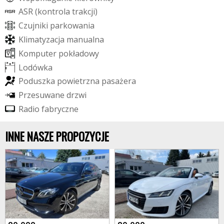
A
S
R
(
k
o
n
t
r
o
l
a
t
r
a
k
c
j
i
)
C
z
u
j
n
i
k
i
p
a
r
k
o
w
a
n
i
a
K
l
i
m
a
t
y
z
a
c
j
a
m
a
n
u
a
l
n
a
K
o
m
p
u
t
e
r
p
o
k
ł
a
d
o
w
y
L
o
d
ó
w
k
a
P
o
d
u
s
z
k
a
p
o
w
i
e
t
r
z
n
a
p
a
s
a
ż
e
r
a
P
r
z
e
s
u
w
a
n
e
d
r
z
w
i
R
a
d
i
o
f
a
b
r
y
c
z
n
e
INNE NASZE PROPOZYCJE