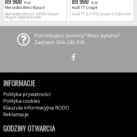
89 900
89 900
PLN
PLN
Mercedes-Benz Klasa E
Audi TT Coupé
Mercedes-Benz E 300de Diesel
Audi TT 2.0 TFSI Quatrro Cabriolet
Plug-In Hybrid Kombi
Potrzebujesz pomocy? Masz pytania?
Zadzwoń 504-242-936
INFORMACJE
Polityka prywatności
Polityka cookies
Klauzula informacyjna RODO
Reklamacje
GODZINY OTWARCIA