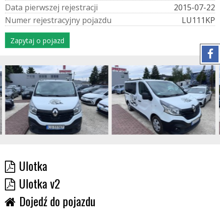
D
a
t
a
p
i
e
r
w
s
z
e
j
r
e
j
e
s
t
r
a
c
j
i
2015-07-22
N
u
m
e
r
r
e
j
e
s
t
r
a
c
y
j
n
y
p
o
j
a
z
d
u
LU111KP
Zapytaj o pojazd
Ulotka
Ulotka v2
Dojedź do pojazdu