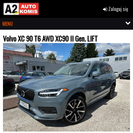
Zaloguj się
MENU
Volvo XC 90 T6 AWD XC90 II Gen. LIFT