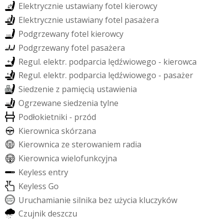
E
l
e
k
t
r
y
c
z
n
i
e
u
s
t
a
w
i
a
n
y
f
o
t
e
l
k
i
e
r
o
w
c
y
E
l
e
k
t
r
y
c
z
n
i
e
u
s
t
a
w
i
a
n
y
f
o
t
e
l
p
a
s
a
ż
e
r
a
P
o
d
g
r
z
e
w
a
n
y
f
o
t
e
l
k
i
e
r
o
w
c
y
P
o
d
g
r
z
e
w
a
n
y
f
o
t
e
l
p
a
s
a
ż
e
r
a
R
e
g
u
l
.
e
l
e
k
t
r
.
p
o
d
p
a
r
c
i
a
l
ę
d
ź
w
i
o
w
e
g
o
-
k
i
e
r
o
w
c
a
R
e
g
u
l
.
e
l
e
k
t
r
.
p
o
d
p
a
r
c
i
a
l
ę
d
ź
w
i
o
w
e
g
o
-
p
a
s
a
ż
e
r
S
i
e
d
z
e
n
i
e
z
p
a
m
i
ę
c
i
ą
u
s
t
a
w
i
e
n
i
a
O
g
r
z
e
w
a
n
e
s
i
e
d
z
e
n
i
a
t
y
l
n
e
P
o
d
ł
o
k
i
e
t
n
i
k
i
-
p
r
z
ó
d
K
i
e
r
o
w
n
i
c
a
s
k
ó
r
z
a
n
a
K
i
e
r
o
w
n
i
c
a
z
e
s
t
e
r
o
w
a
n
i
e
m
r
a
d
i
a
K
i
e
r
o
w
n
i
c
a
w
i
e
l
o
f
u
n
k
c
y
j
n
a
K
e
y
l
e
s
s
e
n
t
r
y
K
e
y
l
e
s
s
G
o
U
r
u
c
h
a
m
i
a
n
i
e
s
i
l
n
i
k
a
b
e
z
u
ż
y
c
i
a
k
l
u
c
z
y
k
ó
w
C
z
u
j
n
i
k
d
e
s
z
c
z
u