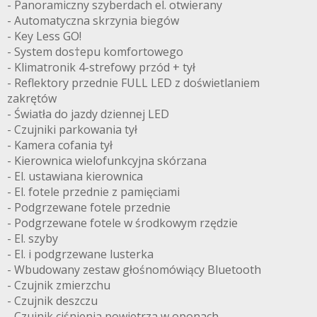
- Panoramiczny szyberdach el. otwierany
- Automatyczna skrzynia biegów
- Key Less GO!
- System dos†epu komfortowego
- Klimatronik 4-strefowy przód + tył
- Reflektory przednie FULL LED z doświetlaniem
zakrętów
- Światła do jazdy dziennej LED
- Czujniki parkowania tył
- Kamera cofania tył
- Kierownica wielofunkcyjna skórzana
- El. ustawiana kierownica
- El. fotele przednie z pamięciami
- Podgrzewane fotele przednie
- Podgrzewane fotele w środkowym rzędzie
- El. szyby
- El. i podgrzewane lusterka
- Wbudowany zestaw głośnomówiący Bluetooth
- Czujnik zmierzchu
- Czujnik deszczu
- Czujnik ciśnienia powietrza w oponach