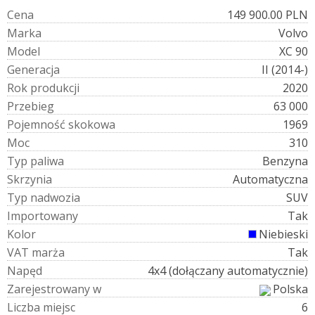
C
e
n
a
149 900.00 PLN
M
a
r
k
a
Volvo
M
o
d
e
l
XC 90
G
e
n
e
r
a
c
j
a
II (2014-)
R
o
k
p
r
o
d
u
k
c
j
i
2020
P
r
z
e
b
i
e
g
63 000
P
o
j
e
m
n
o
ś
ć
s
k
o
k
o
w
a
1969
M
o
c
310
T
y
p
p
a
l
i
w
a
Benzyna
S
k
r
z
y
n
i
a
Automatyczna
T
y
p
n
a
d
w
o
z
i
a
SUV
I
m
p
o
r
t
o
w
a
n
y
Tak
K
o
l
o
r
Niebieski
V
A
T
m
a
r
ż
a
Tak
N
a
p
ę
d
4x4 (dołączany automatycznie)
Z
a
r
e
j
e
s
t
r
o
w
a
n
y
w
Polska
L
i
c
z
b
a
m
i
e
j
s
c
6