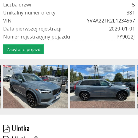
L
i
c
z
b
a
d
r
z
w
i
5
U
n
i
k
a
l
n
y
n
u
m
e
r
o
f
e
r
t
y
381
V
I
N
YV4A221K2L1234567
D
a
t
a
p
i
e
r
w
s
z
e
j
r
e
j
e
s
t
r
a
c
j
i
2020-01-01
N
u
m
e
r
r
e
j
e
s
t
r
a
c
y
j
n
y
p
o
j
a
z
d
u
PY9022J
Zapytaj o pojazd
Ulotka