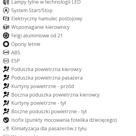
L
a
m
p
y
t
y
l
n
e
w
t
e
c
h
n
o
l
o
g
i
i
L
E
D
S
y
s
t
e
m
S
t
a
r
t
/
S
t
o
p
E
l
e
k
t
r
y
c
z
n
y
h
a
m
u
l
e
c
p
o
s
t
o
j
o
w
y
W
s
p
o
m
a
g
a
n
i
e
k
i
e
r
o
w
n
i
c
y
F
e
l
g
i
a
l
u
m
i
n
i
o
w
e
o
d
2
1
O
p
o
n
y
l
e
t
n
i
e
A
B
S
E
S
P
P
o
d
u
s
z
k
a
p
o
w
i
e
t
r
z
n
a
k
i
e
r
o
w
c
y
P
o
d
u
s
z
k
a
p
o
w
i
e
t
r
z
n
a
p
a
s
a
ż
e
r
a
K
u
r
t
y
n
y
p
o
w
i
e
t
r
z
n
e
-
p
r
z
ó
d
B
o
c
z
n
a
p
o
d
u
s
z
k
a
p
o
w
i
e
t
r
z
n
a
k
i
e
r
o
w
c
y
K
u
r
t
y
n
y
p
o
w
i
e
t
r
z
n
e
-
t
y
ł
B
o
c
z
n
e
p
o
d
u
s
z
k
i
p
o
w
i
e
t
r
z
n
e
-
t
y
ł
I
s
o
f
i
x
(
p
u
n
k
t
y
m
o
c
o
w
a
n
i
a
f
o
t
e
l
i
k
a
d
z
i
e
c
i
ę
c
e
g
o
)
K
l
i
m
a
t
y
z
a
c
j
a
d
l
a
p
a
s
a
ż
e
r
ó
w
z
t
y
ł
u