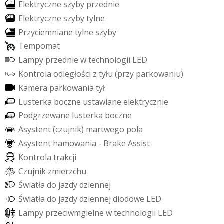
E
l
e
k
t
r
y
c
z
n
e
s
z
y
b
y
p
r
z
e
d
n
i
e
E
l
e
k
t
r
y
c
z
n
e
s
z
y
b
y
t
y
l
n
e
P
r
z
y
c
i
e
m
n
i
a
n
e
t
y
l
n
e
s
z
y
b
y
T
e
m
p
o
m
a
t
L
a
m
p
y
p
r
z
e
d
n
i
e
w
t
e
c
h
n
o
l
o
g
i
i
L
E
D
K
o
n
t
r
o
l
a
o
d
l
e
g
ł
o
ś
c
i
z
t
y
ł
u
(
p
r
z
y
p
a
r
k
o
w
a
n
i
u
)
K
a
m
e
r
a
p
a
r
k
o
w
a
n
i
a
t
y
ł
L
u
s
t
e
r
k
a
b
o
c
z
n
e
u
s
t
a
w
i
a
n
e
e
l
e
k
t
r
y
c
z
n
i
e
P
o
d
g
r
z
e
w
a
n
e
l
u
s
t
e
r
k
a
b
o
c
z
n
e
A
s
y
s
t
e
n
t
(
c
z
u
j
n
i
k
)
m
a
r
t
w
e
g
o
p
o
l
a
A
s
y
s
t
e
n
t
h
a
m
o
w
a
n
i
a
-
B
r
a
k
e
A
s
s
i
s
t
K
o
n
t
r
o
l
a
t
r
a
k
c
j
i
C
z
u
j
n
i
k
z
m
i
e
r
z
c
h
u
Ś
w
i
a
t
ł
a
d
o
j
a
z
d
y
d
z
i
e
n
n
e
j
Ś
w
i
a
t
ł
a
d
o
j
a
z
d
y
d
z
i
e
n
n
e
j
d
i
o
d
o
w
e
L
E
D
L
a
m
p
y
p
r
z
e
c
i
w
m
g
i
e
l
n
e
w
t
e
c
h
n
o
l
o
g
i
i
L
E
D