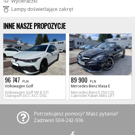
W
y
c
i
e
r
a
c
z
k
i
L
a
m
p
y
d
o
ś
w
i
e
t
l
a
j
ą
c
e
z
a
k
r
ę
t
INNE NASZE PROPOZYCJE
96 747
89 900
PLN
PLN
Volkswagen Golf
Mercedes-Benz Klasa E
Volkswagen Golf VIII 8 GTI
Mercedes-Benz E 250 CDI
Clubsport DCC ACC DSG
Cabriolet Pakiet AMG LIFT
Potrzebujesz pomocy? Masz pytania?
Zadzwoń 504-242-936