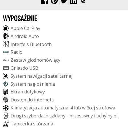
WYPOSAŻENIE
A
p
p
l
e
C
a
r
P
l
a
y
A
n
d
r
o
i
d
A
u
t
o
I
n
t
e
r
f
e
j
s
B
l
u
e
t
o
o
t
h
R
a
d
i
o
Z
e
s
t
a
w
g
ł
o
ś
n
o
m
ó
w
i
ą
c
y
G
n
i
a
z
d
o
U
S
B
S
y
s
t
e
m
n
a
w
i
g
a
c
j
i
s
a
t
e
l
i
t
a
r
n
e
j
S
y
s
t
e
m
n
a
g
ł
o
ś
n
i
e
n
i
a
E
k
r
a
n
d
o
t
y
k
o
w
y
D
o
s
t
ę
p
d
o
i
n
t
e
r
n
e
t
u
K
l
i
m
a
t
y
z
a
c
j
a
a
u
t
o
m
a
t
y
c
z
n
a
:
4
l
u
b
w
i
ê
c
e
j
s
t
r
e
f
o
w
a
D
r
u
g
i
s
z
y
b
e
r
d
a
c
h
s
z
k
l
a
n
y
-
p
r
z
e
s
u
w
n
y
i
u
c
h
y
l
n
y
e
l
.
T
a
p
i
c
e
r
k
a
s
k
ó
r
z
a
n
a