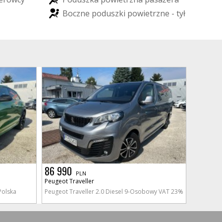
B
o
c
z
n
e
p
o
d
u
s
z
k
i
p
o
w
i
e
t
r
z
n
e
-
t
y
ł
86 990
PLN
Peugeot Traveller
Polska
Peugeot Traveller 2.0 Diesel 9-Osobowy VAT 23%