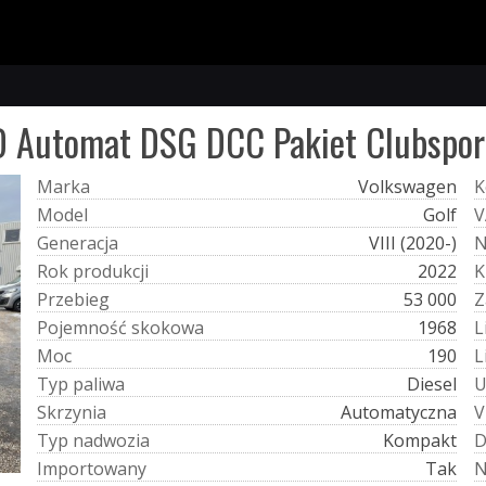
TD Automat DSG DCC Pakiet Clubspor
M
a
r
k
a
Volkswagen
K
M
o
d
e
l
Golf
V
G
e
n
e
r
a
c
j
a
VIII (2020-)
R
o
k
p
r
o
d
u
k
c
j
i
2022
K
P
r
z
e
b
i
e
g
53 000
Z
P
o
j
e
m
n
o
ś
ć
s
k
o
k
o
w
a
1968
L
M
o
c
190
L
T
y
p
p
a
l
i
w
a
Diesel
S
k
r
z
y
n
i
a
Automatyczna
V
T
y
p
n
a
d
w
o
z
i
a
Kompakt
I
m
p
o
r
t
o
w
a
n
y
Tak