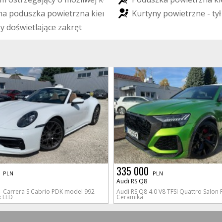
n
a
p
o
d
u
s
z
k
a
p
o
w
i
e
t
r
z
n
a
k
i
e
r
o
w
c
y
K
u
r
t
y
n
y
p
o
w
i
e
t
r
z
n
e
-
t
y
ł
p
y
d
o
ś
w
i
e
t
l
a
j
ą
c
e
z
a
k
r
ę
t
335 000
PLN
PLN
1
Audi RS Q8
1 Carrera S Cabrio PDK model 992
Audi RS Q8 4.0 V8 TFSI Quattro Salon 
x LED
Ceramika