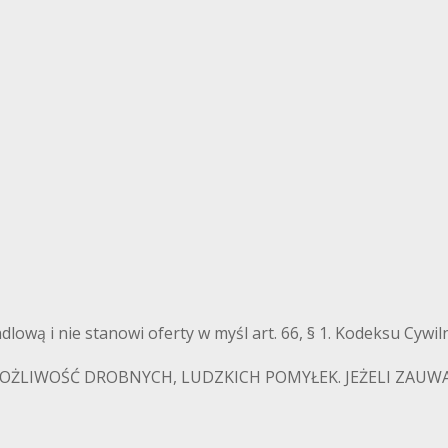
ndlową i nie stanowi oferty w myśl art. 66, § 1. Kodeksu Cyw
ŻLIWOŚĆ DROBNYCH, LUDZKICH POMYŁEK. JEŻELI ZAUWAŻY