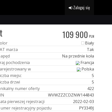
Zaloguj się
t
109 900
PLN
o
l
o
r
Biały
A
T
m
a
r
ż
a
Tak
N
a
p
ę
d
Na przednie koła
r
a
j
p
o
c
h
o
d
z
e
n
i
a
Francja
a
r
e
j
e
s
t
r
o
w
a
n
y
w
Polska
i
c
z
b
a
m
i
e
j
s
c
5
i
c
z
b
a
d
r
z
w
i
5
U
n
i
k
a
l
n
y
n
u
m
e
r
o
f
e
r
t
y
422
I
N
WVWZZZCDZNW144843
D
a
t
a
p
i
e
r
w
s
z
e
j
r
e
j
e
s
t
r
a
c
j
i
2022-02-03
N
u
m
e
r
r
e
j
e
s
t
r
a
c
y
j
n
y
p
o
j
a
z
d
u
PY3349J