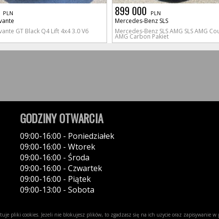
899 000
PLN
PLN
vante
Mercedes-Benz SLS
vante GT Black Q4 Lift 4x4 3.0 V6
Mercedes-Benz SLS AMG SLS AMG Cou
AMG Carbon Pakiet
GODZINY OTWARCIA
09:00-16:00 - Poniedziałek
09:00-16:00 - Wtorek
09:00-16:00 - Środa
09:00-16:00 - Czwartek
09:00-16:00 - Piątek
09:00-13:00 - Sobota
uje pliki cookies. Jeżeli nie blokujesz plików, to zgadzasz się na ich użycie oraz zapisywanie 