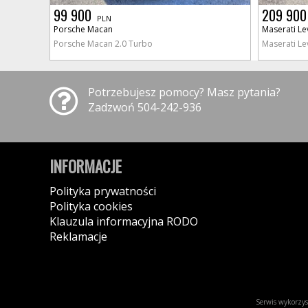
99 900
209 900
PLN
Porsche Macan
Maserati Le
Porsche Macan 2.0 Turbo
Maserati Le
Potrzebujesz pomocy? Masz pytania?
Zadzwoń 504-242-936
INFORMACJE
Polityka prywatności
Polityka cookies
Klauzula informacyjna RODO
Reklamacje
Serwis wykorzyst