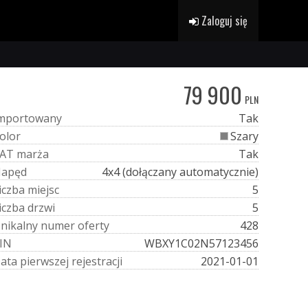
Zaloguj się
79 900
PLN
m
p
o
r
t
o
w
a
n
y
Tak
o
l
o
r
Szary
A
T
m
a
r
ż
a
Tak
N
a
p
ę
d
4x4 (dołączany automatycznie)
i
c
z
b
a
m
i
e
j
s
c
5
i
c
z
b
a
d
r
z
w
i
5
U
n
i
k
a
l
n
y
n
u
m
e
r
o
f
e
r
t
y
428
I
N
WBXY1C02N57123456
D
a
t
a
p
i
e
r
w
s
z
e
j
r
e
j
e
s
t
r
a
c
j
i
2021-01-01