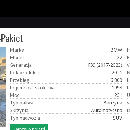
Pakiet
M
a
r
k
a
BMW
I
M
o
d
e
l
X2
K
G
e
n
e
r
a
c
j
a
F39 (2017-2023)
V
R
o
k
p
r
o
d
u
k
c
j
i
2021
P
r
z
e
b
i
e
g
6 800
L
P
o
j
e
m
n
o
ś
ć
s
k
o
k
o
w
a
1998
L
M
o
c
231
T
y
p
p
a
l
i
w
a
Benzyna
V
S
k
r
z
y
n
i
a
Automatyczna
T
y
p
n
a
d
w
o
z
i
a
SUV
Zapytaj o pojazd