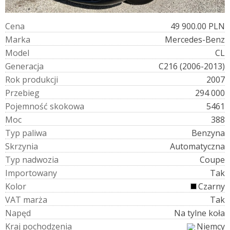
C
e
n
a
49 900.00 PLN
M
a
r
k
a
Mercedes-Benz
M
o
d
e
l
CL
G
e
n
e
r
a
c
j
a
C216 (2006-2013)
R
o
k
p
r
o
d
u
k
c
j
i
2007
P
r
z
e
b
i
e
g
294 000
P
o
j
e
m
n
o
ś
ć
s
k
o
k
o
w
a
5461
M
o
c
388
T
y
p
p
a
l
i
w
a
Benzyna
S
k
r
z
y
n
i
a
Automatyczna
T
y
p
n
a
d
w
o
z
i
a
Coupe
I
m
p
o
r
t
o
w
a
n
y
Tak
K
o
l
o
r
Czarny
V
A
T
m
a
r
ż
a
Tak
N
a
p
ę
d
Na tylne koła
K
r
a
j
p
o
c
h
o
d
z
e
n
i
a
Niemcy