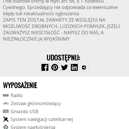
i nie stanowi oferty w myśl art. 66, § 1. Kodeksu
Cywilnego. Sprzedający nie odpowiada za ewentualne
błędy lub nieaktualność ogłoszenia.
ZAPIS TEN ZOSTAŁ ZAWARTY ZE WZGLĘDU NA
MOŻLIWOŚĆ DROBNYCH, LUDZKICH POMYŁEK. JEŻELI
ZAUWAŻYSZ NIEŚCISŁOŚĆ - NAPISZ DO NAS, A
NIEZWŁOCZNIE JĄ WYJAŚNIMY
UDOSTĘPNIJ:
WYPOSAŻENIE
R
a
d
i
o
Z
e
s
t
a
w
g
ł
o
ś
n
o
m
ó
w
i
ą
c
y
G
n
i
a
z
d
o
U
S
B
S
y
s
t
e
m
n
a
w
i
g
a
c
j
i
s
a
t
e
l
i
t
a
r
n
e
j
S
y
s
t
e
m
n
a
g
ł
o
ś
n
i
e
n
i
a