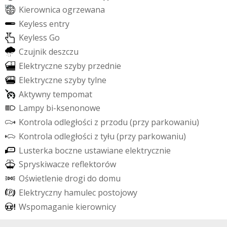
K
i
e
r
o
w
n
i
c
a
o
g
r
z
e
w
a
n
a
K
e
y
l
e
s
s
e
n
t
r
y
K
e
y
l
e
s
s
G
o
C
z
u
j
n
i
k
d
e
s
z
c
z
u
E
l
e
k
t
r
y
c
z
n
e
s
z
y
b
y
p
r
z
e
d
n
i
e
E
l
e
k
t
r
y
c
z
n
e
s
z
y
b
y
t
y
l
n
e
A
k
t
y
w
n
y
t
e
m
p
o
m
a
t
L
a
m
p
y
b
i
-
k
s
e
n
o
n
o
w
e
K
o
n
t
r
o
l
a
o
d
l
e
g
ł
o
ś
c
i
z
p
r
z
o
d
u
(
p
r
z
y
p
a
r
k
o
w
a
n
i
u
)
K
o
n
t
r
o
l
a
o
d
l
e
g
ł
o
ś
c
i
z
t
y
ł
u
(
p
r
z
y
p
a
r
k
o
w
a
n
i
u
)
L
u
s
t
e
r
k
a
b
o
c
z
n
e
u
s
t
a
w
i
a
n
e
e
l
e
k
t
r
y
c
z
n
i
e
S
p
r
y
s
k
i
w
a
c
z
e
r
e
f
e
k
t
o
r
ó
w
O
ś
w
i
e
t
l
e
n
i
e
d
r
o
g
i
d
o
d
o
m
u
E
l
e
k
t
r
y
c
z
n
y
h
a
m
u
l
e
c
p
o
s
t
o
j
o
w
y
W
s
p
o
m
a
g
a
n
i
e
k
i
e
r
o
w
n
i
c
y