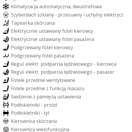
K
l
i
m
a
t
y
z
a
c
j
a
a
u
t
o
m
a
t
y
c
z
n
a
,
d
w
u
s
t
r
e
f
o
w
a
S
z
y
b
e
r
d
a
c
h
s
z
k
l
a
n
y
-
p
r
z
e
s
u
w
n
y
i
u
c
h
y
l
n
y
e
l
e
k
t
r
y
c
z
T
a
p
i
c
e
r
k
a
s
k
ó
r
z
a
n
a
E
l
e
k
t
r
y
c
z
n
i
e
u
s
t
a
w
i
a
n
y
f
o
t
e
l
k
i
e
r
o
w
c
y
E
l
e
k
t
r
y
c
z
n
i
e
u
s
t
a
w
i
a
n
y
f
o
t
e
l
p
a
s
a
ż
e
r
a
P
o
d
g
r
z
e
w
a
n
y
f
o
t
e
l
k
i
e
r
o
w
c
y
P
o
d
g
r
z
e
w
a
n
y
f
o
t
e
l
p
a
s
a
ż
e
r
a
R
e
g
u
l
.
e
l
e
k
t
r
.
p
o
d
p
a
r
c
i
a
l
ę
d
ź
w
i
o
w
e
g
o
-
k
i
e
r
o
w
c
a
R
e
g
u
l
.
e
l
e
k
t
r
.
p
o
d
p
a
r
c
i
a
l
ę
d
ź
w
i
o
w
e
g
o
-
p
a
s
a
ż
e
r
F
o
t
e
l
e
p
r
z
e
d
n
i
e
w
e
n
t
y
l
o
w
a
n
e
F
o
t
e
l
e
p
r
z
e
d
n
i
e
z
f
u
n
k
c
j
ą
m
a
s
a
ż
u
S
i
e
d
z
e
n
i
e
z
p
a
m
i
ę
c
i
ą
u
s
t
a
w
i
e
n
i
a
P
o
d
ł
o
k
i
e
t
n
i
k
i
-
p
r
z
ó
d
P
o
d
ł
o
k
i
e
t
n
i
k
i
-
t
y
ł
K
i
e
r
o
w
n
i
c
a
s
k
ó
r
z
a
n
a
K
i
e
r
o
w
n
i
c
a
w
i
e
l
o
f
u
n
k
c
y
j
n
a