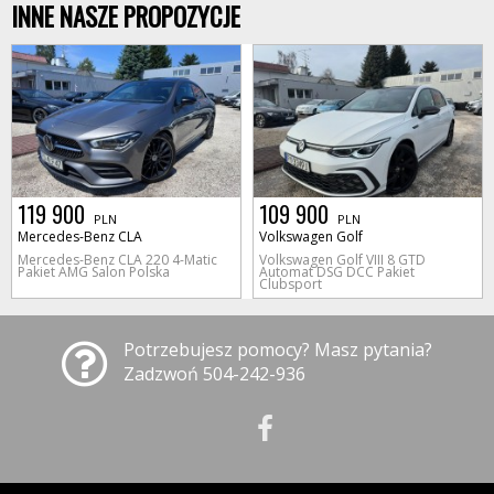
INNE NASZE PROPOZYCJE
119 900
109 900
PLN
PLN
Mercedes-Benz CLA
Volkswagen Golf
Mercedes-Benz CLA 220 4-Matic
Volkswagen Golf VIII 8 GTD
Pakiet AMG Salon Polska
Automat DSG DCC Pakiet
Clubsport
Potrzebujesz pomocy? Masz pytania?
Zadzwoń 504-242-936