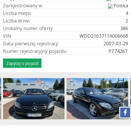
Z
a
r
e
j
e
s
t
r
o
w
a
n
y
w
Polska
L
i
c
z
b
a
m
i
e
j
s
c
4
L
i
c
z
b
a
d
r
z
w
i
2
U
n
i
k
a
l
n
y
n
u
m
e
r
o
f
e
r
t
y
386
V
I
N
WDD2163711A006668
D
a
t
a
p
i
e
r
w
s
z
e
j
r
e
j
e
s
t
r
a
c
j
i
2007-03-29
N
u
m
e
r
r
e
j
e
s
t
r
a
c
y
j
n
y
p
o
j
a
z
d
u
PZ7426T
Zapytaj o pojazd