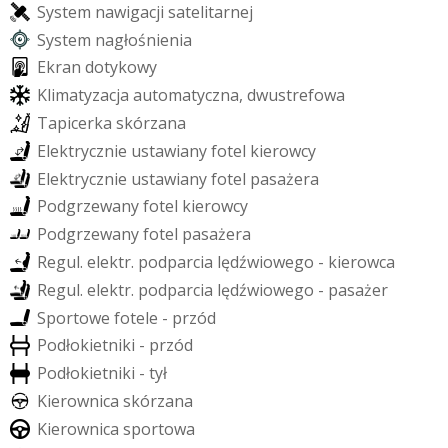
S
y
s
t
e
m
n
a
w
i
g
a
c
j
i
s
a
t
e
l
i
t
a
r
n
e
j
S
y
s
t
e
m
n
a
g
ł
o
ś
n
i
e
n
i
a
E
k
r
a
n
d
o
t
y
k
o
w
y
K
l
i
m
a
t
y
z
a
c
j
a
a
u
t
o
m
a
t
y
c
z
n
a
,
d
w
u
s
t
r
e
f
o
w
a
T
a
p
i
c
e
r
k
a
s
k
ó
r
z
a
n
a
E
l
e
k
t
r
y
c
z
n
i
e
u
s
t
a
w
i
a
n
y
f
o
t
e
l
k
i
e
r
o
w
c
y
E
l
e
k
t
r
y
c
z
n
i
e
u
s
t
a
w
i
a
n
y
f
o
t
e
l
p
a
s
a
ż
e
r
a
P
o
d
g
r
z
e
w
a
n
y
f
o
t
e
l
k
i
e
r
o
w
c
y
P
o
d
g
r
z
e
w
a
n
y
f
o
t
e
l
p
a
s
a
ż
e
r
a
R
e
g
u
l
.
e
l
e
k
t
r
.
p
o
d
p
a
r
c
i
a
l
ę
d
ź
w
i
o
w
e
g
o
-
k
i
e
r
o
w
c
a
R
e
g
u
l
.
e
l
e
k
t
r
.
p
o
d
p
a
r
c
i
a
l
ę
d
ź
w
i
o
w
e
g
o
-
p
a
s
a
ż
e
r
S
p
o
r
t
o
w
e
f
o
t
e
l
e
-
p
r
z
ó
d
P
o
d
ł
o
k
i
e
t
n
i
k
i
-
p
r
z
ó
d
P
o
d
ł
o
k
i
e
t
n
i
k
i
-
t
y
ł
K
i
e
r
o
w
n
i
c
a
s
k
ó
r
z
a
n
a
K
i
e
r
o
w
n
i
c
a
s
p
o
r
t
o
w
a