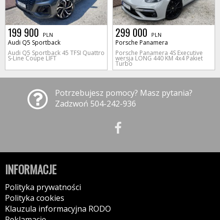
199 900
299 000
PLN
PLN
Audi Q5 Sportback
Porsche Panamera
Audi Q5 Sportback 45 TFSI Quattro
Porsche Panamera 4S Executive
S-Line Coupe LIFT
wersja LONG 440 KM 4x4 Pakiet
Turbo
Potrzebujesz pomocy? Masz pytania?
Zadzwoń 504-242-936
INFORMACJE
Polityka prywatności
Polityka cookies
Klauzula informacyjna RODO
Reklamacje