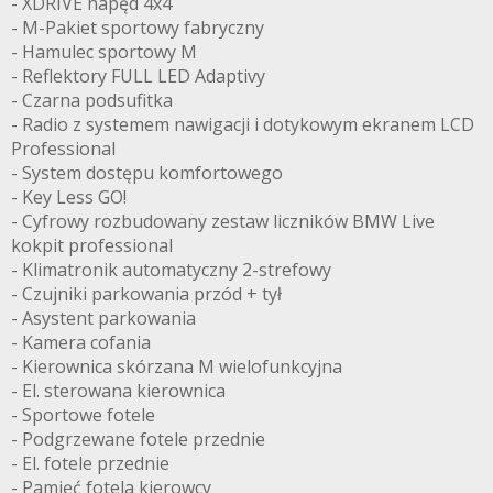
- XDRIVE napęd 4x4
- M-Pakiet sportowy fabryczny
- Hamulec sportowy M
- Reflektory FULL LED Adaptivy
- Czarna podsufitka
- Radio z systemem nawigacji i dotykowym ekranem LCD
Professional
- System dostępu komfortowego
- Key Less GO!
- Cyfrowy rozbudowany zestaw liczników BMW Live
kokpit professional
- Klimatronik automatyczny 2-strefowy
- Czujniki parkowania przód + tył
- Asystent parkowania
- Kamera cofania
- Kierownica skórzana M wielofunkcyjna
- El. sterowana kierownica
- Sportowe fotele
- Podgrzewane fotele przednie
- El. fotele przednie
- Pamięć fotela kierowcy