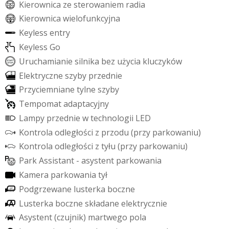
K
i
e
r
o
w
n
i
c
a
z
e
s
t
e
r
o
w
a
n
i
e
m
r
a
d
i
a
K
i
e
r
o
w
n
i
c
a
w
i
e
l
o
f
u
n
k
c
y
j
n
a
K
e
y
l
e
s
s
e
n
t
r
y
K
e
y
l
e
s
s
G
o
U
r
u
c
h
a
m
i
a
n
i
e
s
i
l
n
i
k
a
b
e
z
u
ż
y
c
i
a
k
l
u
c
z
y
k
ó
w
E
l
e
k
t
r
y
c
z
n
e
s
z
y
b
y
p
r
z
e
d
n
i
e
P
r
z
y
c
i
e
m
n
i
a
n
e
t
y
l
n
e
s
z
y
b
y
T
e
m
p
o
m
a
t
a
d
a
p
t
a
c
y
j
n
y
L
a
m
p
y
p
r
z
e
d
n
i
e
w
t
e
c
h
n
o
l
o
g
i
i
L
E
D
K
o
n
t
r
o
l
a
o
d
l
e
g
ł
o
ś
c
i
z
p
r
z
o
d
u
(
p
r
z
y
p
a
r
k
o
w
a
n
i
u
)
K
o
n
t
r
o
l
a
o
d
l
e
g
ł
o
ś
c
i
z
t
y
ł
u
(
p
r
z
y
p
a
r
k
o
w
a
n
i
u
)
P
a
r
k
A
s
s
i
s
t
a
n
t
-
a
s
y
s
t
e
n
t
p
a
r
k
o
w
a
n
i
a
K
a
m
e
r
a
p
a
r
k
o
w
a
n
i
a
t
y
ł
P
o
d
g
r
z
e
w
a
n
e
l
u
s
t
e
r
k
a
b
o
c
z
n
e
L
u
s
t
e
r
k
a
b
o
c
z
n
e
s
k
ł
a
d
a
n
e
e
l
e
k
t
r
y
c
z
n
i
e
A
s
y
s
t
e
n
t
(
c
z
u
j
n
i
k
)
m
a
r
t
w
e
g
o
p
o
l
a