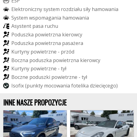
E
S
P
E
l
e
k
t
r
o
n
i
c
z
n
y
s
y
s
t
e
m
r
o
z
d
z
i
a
ł
u
s
i
ł
y
h
a
m
o
w
a
n
i
a
S
y
s
t
e
m
w
s
p
o
m
a
g
a
n
i
a
h
a
m
o
w
a
n
i
a
A
s
y
s
t
e
n
t
p
a
s
a
r
u
c
h
u
P
o
d
u
s
z
k
a
p
o
w
i
e
t
r
z
n
a
k
i
e
r
o
w
c
y
P
o
d
u
s
z
k
a
p
o
w
i
e
t
r
z
n
a
p
a
s
a
ż
e
r
a
K
u
r
t
y
n
y
p
o
w
i
e
t
r
z
n
e
-
p
r
z
ó
d
B
o
c
z
n
a
p
o
d
u
s
z
k
a
p
o
w
i
e
t
r
z
n
a
k
i
e
r
o
w
c
y
K
u
r
t
y
n
y
p
o
w
i
e
t
r
z
n
e
-
t
y
ł
B
o
c
z
n
e
p
o
d
u
s
z
k
i
p
o
w
i
e
t
r
z
n
e
-
t
y
ł
I
s
o
f
i
x
(
p
u
n
k
t
y
m
o
c
o
w
a
n
i
a
f
o
t
e
l
i
k
a
d
z
i
e
c
i
ę
c
e
g
o
)
INNE NASZE PROPOZYCJE