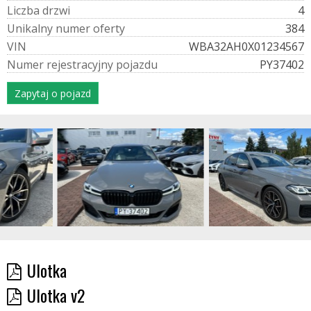
L
i
c
z
b
a
d
r
z
w
i
4
U
n
i
k
a
l
n
y
n
u
m
e
r
o
f
e
r
t
y
384
V
I
N
WBA32AH0X01234567
N
u
m
e
r
r
e
j
e
s
t
r
a
c
y
j
n
y
p
o
j
a
z
d
u
PY37402
Zapytaj o pojazd
Ulotka
Ulotka v2