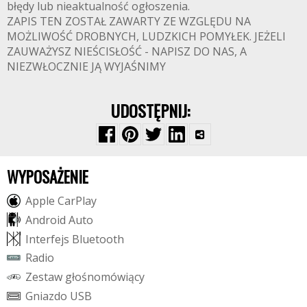
błędy lub nieaktualność ogłoszenia.
ZAPIS TEN ZOSTAŁ ZAWARTY ZE WZGLĘDU NA
MOŻLIWOŚĆ DROBNYCH, LUDZKICH POMYŁEK. JEŻELI
ZAUWAŻYSZ NIEŚCISŁOŚĆ - NAPISZ DO NAS, A
NIEZWŁOCZNIE JĄ WYJAŚNIMY
UDOSTĘPNIJ:
WYPOSAŻENIE
A
p
p
l
e
C
a
r
P
l
a
y
A
n
d
r
o
i
d
A
u
t
o
I
n
t
e
r
f
e
j
s
B
l
u
e
t
o
o
t
h
R
a
d
i
o
Z
e
s
t
a
w
g
ł
o
ś
n
o
m
ó
w
i
ą
c
y
G
n
i
a
z
d
o
U
S
B