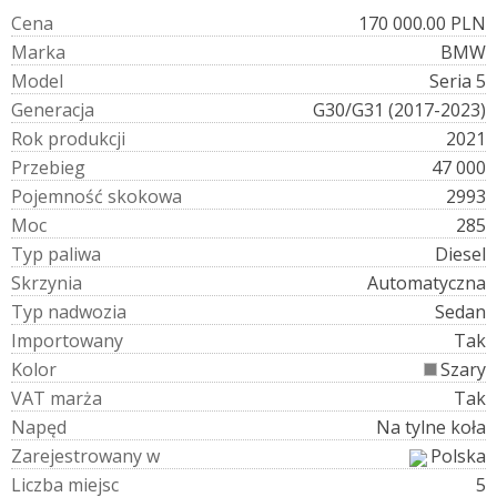
C
e
n
a
170 000.00 PLN
M
a
r
k
a
BMW
M
o
d
e
l
Seria 5
G
e
n
e
r
a
c
j
a
G30/G31 (2017-2023)
R
o
k
p
r
o
d
u
k
c
j
i
2021
P
r
z
e
b
i
e
g
47 000
P
o
j
e
m
n
o
ś
ć
s
k
o
k
o
w
a
2993
M
o
c
285
T
y
p
p
a
l
i
w
a
Diesel
S
k
r
z
y
n
i
a
Automatyczna
T
y
p
n
a
d
w
o
z
i
a
Sedan
I
m
p
o
r
t
o
w
a
n
y
Tak
K
o
l
o
r
Szary
V
A
T
m
a
r
ż
a
Tak
N
a
p
ę
d
Na tylne koła
Z
a
r
e
j
e
s
t
r
o
w
a
n
y
w
Polska
L
i
c
z
b
a
m
i
e
j
s
c
5