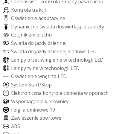
L
a
n
e
a
s
s
i
s
t
-
k
o
n
t
r
o
l
a
z
m
i
a
n
y
p
a
s
a
r
u
c
h
u
K
o
n
t
r
o
l
a
t
r
a
k
c
j
i
O
ś
w
i
e
t
l
e
n
i
e
a
d
a
p
t
a
c
y
j
n
e
D
y
n
a
m
i
c
z
n
e
ś
w
i
a
t
ł
a
d
o
ś
w
i
e
t
l
a
j
ą
c
e
z
a
k
r
ę
t
y
C
z
u
j
n
i
k
z
m
i
e
r
z
c
h
u
Ś
w
i
a
t
ł
a
d
o
j
a
z
d
y
d
z
i
e
n
n
e
j
Ś
w
i
a
t
ł
a
d
o
j
a
z
d
y
d
z
i
e
n
n
e
j
d
i
o
d
o
w
e
L
E
D
L
a
m
p
y
p
r
z
e
c
i
w
m
g
i
e
l
n
e
w
t
e
c
h
n
o
l
o
g
i
i
L
E
D
L
a
m
p
y
t
y
l
n
e
w
t
e
c
h
n
o
l
o
g
i
i
L
E
D
O
ś
w
i
e
t
l
e
n
i
e
w
n
ę
t
r
z
a
L
E
D
S
y
s
t
e
m
S
t
a
r
t
/
S
t
o
p
E
l
e
k
t
r
o
n
i
c
z
n
a
k
o
n
t
r
o
l
a
c
i
ś
n
i
e
n
i
a
w
o
p
o
n
a
c
h
W
s
p
o
m
a
g
a
n
i
e
k
i
e
r
o
w
n
i
c
y
F
e
l
g
i
a
l
u
m
i
n
i
o
w
e
1
9
Z
a
w
i
e
s
z
e
n
i
e
s
p
o
r
t
o
w
e
A
B
S