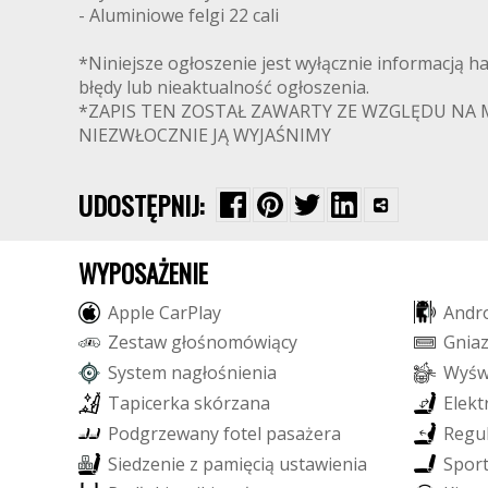
- Aluminiowe felgi 22 cali
*Niniejsze ogłoszenie jest wyłącznie informacją h
błędy lub nieaktualność ogłoszenia.
*ZAPIS TEN ZOSTAŁ ZAWARTY ZE WZGLĘDU NA M
NIEZWŁOCZNIE JĄ WYJAŚNIMY
UDOSTĘPNIJ:
WYPOSAŻENIE
A
p
p
l
e
C
a
r
P
l
a
y
A
n
d
r
Z
e
s
t
a
w
g
ł
o
ś
n
o
m
ó
w
i
ą
c
y
G
n
i
a
S
y
s
t
e
m
n
a
g
ł
o
ś
n
i
e
n
i
a
W
y
ś
T
a
p
i
c
e
r
k
a
s
k
ó
r
z
a
n
a
E
l
e
k
t
P
o
d
g
r
z
e
w
a
n
y
f
o
t
e
l
p
a
s
a
ż
e
r
a
R
e
g
u
S
i
e
d
z
e
n
i
e
z
p
a
m
i
ę
c
i
ą
u
s
t
a
w
i
e
n
i
a
S
p
o
r