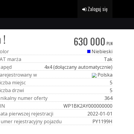
Zaloguj się
 !
630 000
PLN
o
l
o
r
Niebieski
A
T
m
a
r
ż
a
Tak
N
a
p
ę
d
4x4 (dołączany automatycznie)
a
r
e
j
e
s
t
r
o
w
a
n
y
w
Polska
i
c
z
b
a
m
i
e
j
s
c
5
i
c
z
b
a
d
r
z
w
i
5
U
n
i
k
a
l
n
y
n
u
m
e
r
o
f
e
r
t
y
364
I
N
WP1BK2AY000000000
D
a
t
a
p
i
e
r
w
s
z
e
j
r
e
j
e
s
t
r
a
c
j
i
2022-01-01
N
u
m
e
r
r
e
j
e
s
t
r
a
c
y
j
n
y
p
o
j
a
z
d
u
PY1199H