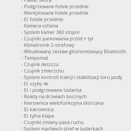
- Pakiet skóra
- Podgrzewane fotele przednie
- Wentylowane fotele przednie
- El. fotele przednie
- Kamera cofania
- System kamer 360 stopni
- Czujniki parkowania przód + tył
- Klimatronik 2-strefowy
- Wbudowany zestaw głośnomówiący Bluetooth
- Tempomat
- Czujnik deszczu
- Czujnik zmierzchu
- System kontroli trakcji i stabilizacji toru jazdy
- El. szyby 4x
- El. i podgrzewane lusterka
- Rolety na drzwiach bocznych
- Kierownica wielofunkcyjna skórzana
- El. kierownica
- El. tylna klapa
- Czujniki zmiany pasa ruchu
- System martwych stref w lusterkach