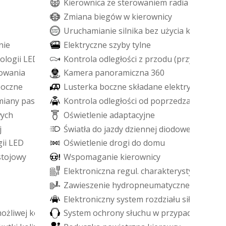
K
i
e
r
o
w
n
i
c
a
z
e
s
t
e
r
o
w
a
n
i
e
m
r
a
d
i
a
Z
m
i
a
n
a
b
i
e
g
ó
w
w
k
i
e
r
o
w
n
i
c
y
U
r
u
c
h
a
m
i
a
n
i
e
s
i
l
n
i
k
a
b
e
z
u
ż
y
c
i
a
k
l
u
c
z
y
k
ó
w
n
i
e
E
l
e
k
t
r
y
c
z
n
e
s
z
y
b
y
t
y
l
n
e
o
l
o
g
i
i
L
E
D
K
o
n
t
r
o
l
a
o
d
l
e
g
ł
o
ś
c
i
z
p
r
z
o
d
u
(
p
r
z
y
p
a
r
k
o
w
o
w
a
n
i
a
K
a
m
e
r
a
p
a
n
o
r
a
m
i
c
z
n
a
3
6
0
b
o
c
z
n
e
L
u
s
t
e
r
k
a
b
o
c
z
n
e
s
k
ł
a
d
a
n
e
e
l
e
k
t
r
y
c
z
n
i
e
m
i
a
n
y
p
a
s
a
r
u
c
h
u
K
o
n
t
r
o
l
a
o
d
l
e
g
ł
o
ś
c
i
o
d
p
o
p
r
z
e
d
z
a
j
ą
c
e
g
o
p
w
y
c
h
O
ś
w
i
e
t
l
e
n
i
e
a
d
a
p
t
a
c
y
j
n
e
j
Ś
w
i
a
t
ł
a
d
o
j
a
z
d
y
d
z
i
e
n
n
e
j
d
i
o
d
o
w
e
L
E
D
g
i
i
L
E
D
O
ś
w
i
e
t
l
e
n
i
e
d
r
o
g
i
d
o
d
o
m
u
s
t
o
j
o
w
y
W
s
p
o
m
a
g
a
n
i
e
k
i
e
r
o
w
n
i
c
y
E
l
e
k
t
r
o
n
i
c
z
n
a
r
e
g
u
l
.
c
h
a
r
a
k
t
e
r
y
s
t
y
k
i
z
a
w
i
e
Z
a
w
i
e
s
z
e
n
i
e
h
y
d
r
o
p
n
e
u
m
a
t
y
c
z
n
e
E
l
e
k
t
r
o
n
i
c
z
n
y
s
y
s
t
e
m
r
o
z
d
z
i
a
ł
u
s
i
ł
y
h
a
m
o
w
m
o
ż
l
i
w
e
j
k
o
l
i
z
j
i
S
y
s
t
e
m
o
c
h
r
o
n
y
s
ł
u
c
h
u
w
p
r
z
y
p
a
d
k
u
k
o
l
i
z
j
i