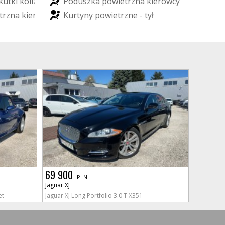
k
u
t
k
i
k
o
l
i
z
j
i
P
o
d
u
s
z
k
a
p
o
w
i
e
t
r
z
n
a
k
i
e
r
o
w
c
y
t
r
z
n
a
k
i
e
r
o
w
c
y
K
u
r
t
y
n
y
p
o
w
i
e
t
r
z
n
e
-
t
y
ł
69 900
PLN
Jaguar XJ
et
Jaguar XJ Long Portfolio 3.0 T X351