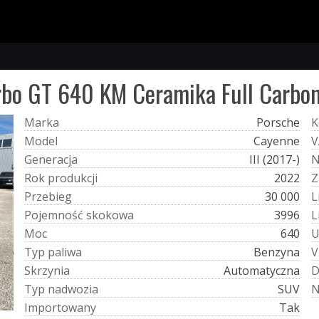
bo GT 640 KM Ceramika Full Carbon
M
a
r
k
a
Porsche
K
M
o
d
e
l
Cayenne
V
G
e
n
e
r
a
c
j
a
III (2017-)
R
o
k
p
r
o
d
u
k
c
j
i
2022
Z
P
r
z
e
b
i
e
g
30 000
L
P
o
j
e
m
n
o
ś
ć
s
k
o
k
o
w
a
3996
L
M
o
c
640
T
y
p
p
a
l
i
w
a
Benzyna
V
S
k
r
z
y
n
i
a
Automatyczna
T
y
p
n
a
d
w
o
z
i
a
SUV
I
m
p
o
r
t
o
w
a
n
y
Tak