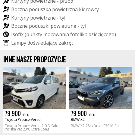
K
u
r
t
y
n
y
p
o
w
i
e
t
r
z
n
e
-
p
r
z
ó
d
B
o
c
z
n
a
p
o
d
u
s
z
k
a
p
o
w
i
e
t
r
z
n
a
k
i
e
r
o
w
c
y
K
u
r
t
y
n
y
p
o
w
i
e
t
r
z
n
e
-
t
y
ł
B
o
c
z
n
e
p
o
d
u
s
z
k
i
p
o
w
i
e
t
r
z
n
e
-
t
y
ł
I
s
o
f
i
x
(
p
u
n
k
t
y
m
o
c
o
w
a
n
i
a
f
o
t
e
l
i
k
a
d
z
i
e
c
i
ę
c
e
g
o
)
L
a
m
p
y
d
o
ś
w
i
e
t
l
a
j
ą
c
e
z
a
k
r
ę
t
INNE NASZE PROPOZYCJE
79 900
79 900
PLN
PLN
Toyota Proace Verso
BMW X2
Toyota Proace Verso 2.0 D Salon
BMW X2 28i xDrive F39 M-Pakiet
Polska vat 23% Extra Long