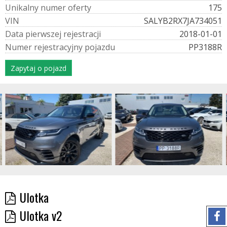
U
n
i
k
a
l
n
y
n
u
m
e
r
o
f
e
r
t
y
175
V
I
N
SALYB2RX7JA734051
D
a
t
a
p
i
e
r
w
s
z
e
j
r
e
j
e
s
t
r
a
c
j
i
2018-01-01
N
u
m
e
r
r
e
j
e
s
t
r
a
c
y
j
n
y
p
o
j
a
z
d
u
PP3188R
Zapytaj o pojazd
Ulotka
Ulotka v2