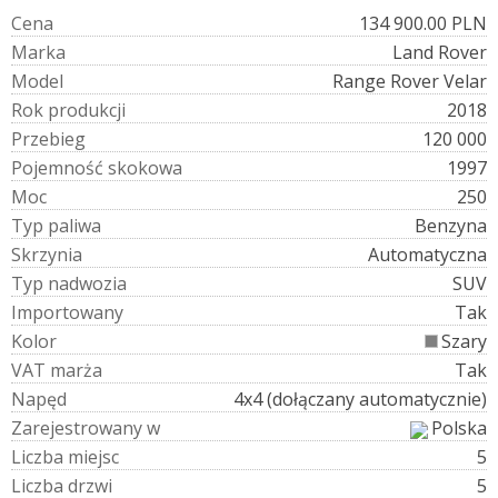
C
e
n
a
134 900.00 PLN
M
a
r
k
a
Land Rover
M
o
d
e
l
Range Rover Velar
R
o
k
p
r
o
d
u
k
c
j
i
2018
P
r
z
e
b
i
e
g
120 000
P
o
j
e
m
n
o
ś
ć
s
k
o
k
o
w
a
1997
M
o
c
250
T
y
p
p
a
l
i
w
a
Benzyna
S
k
r
z
y
n
i
a
Automatyczna
T
y
p
n
a
d
w
o
z
i
a
SUV
I
m
p
o
r
t
o
w
a
n
y
Tak
K
o
l
o
r
Szary
V
A
T
m
a
r
ż
a
Tak
N
a
p
ę
d
4x4 (dołączany automatycznie)
Z
a
r
e
j
e
s
t
r
o
w
a
n
y
w
Polska
L
i
c
z
b
a
m
i
e
j
s
c
5
L
i
c
z
b
a
d
r
z
w
i
5