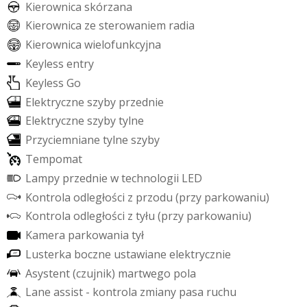
K
i
e
r
o
w
n
i
c
a
s
k
ó
r
z
a
n
a
K
i
e
r
o
w
n
i
c
a
z
e
s
t
e
r
o
w
a
n
i
e
m
r
a
d
i
a
K
i
e
r
o
w
n
i
c
a
w
i
e
l
o
f
u
n
k
c
y
j
n
a
K
e
y
l
e
s
s
e
n
t
r
y
K
e
y
l
e
s
s
G
o
E
l
e
k
t
r
y
c
z
n
e
s
z
y
b
y
p
r
z
e
d
n
i
e
E
l
e
k
t
r
y
c
z
n
e
s
z
y
b
y
t
y
l
n
e
P
r
z
y
c
i
e
m
n
i
a
n
e
t
y
l
n
e
s
z
y
b
y
T
e
m
p
o
m
a
t
L
a
m
p
y
p
r
z
e
d
n
i
e
w
t
e
c
h
n
o
l
o
g
i
i
L
E
D
K
o
n
t
r
o
l
a
o
d
l
e
g
ł
o
ś
c
i
z
p
r
z
o
d
u
(
p
r
z
y
p
a
r
k
o
w
a
n
i
u
)
K
o
n
t
r
o
l
a
o
d
l
e
g
ł
o
ś
c
i
z
t
y
ł
u
(
p
r
z
y
p
a
r
k
o
w
a
n
i
u
)
K
a
m
e
r
a
p
a
r
k
o
w
a
n
i
a
t
y
ł
L
u
s
t
e
r
k
a
b
o
c
z
n
e
u
s
t
a
w
i
a
n
e
e
l
e
k
t
r
y
c
z
n
i
e
A
s
y
s
t
e
n
t
(
c
z
u
j
n
i
k
)
m
a
r
t
w
e
g
o
p
o
l
a
L
a
n
e
a
s
s
i
s
t
-
k
o
n
t
r
o
l
a
z
m
i
a
n
y
p
a
s
a
r
u
c
h
u