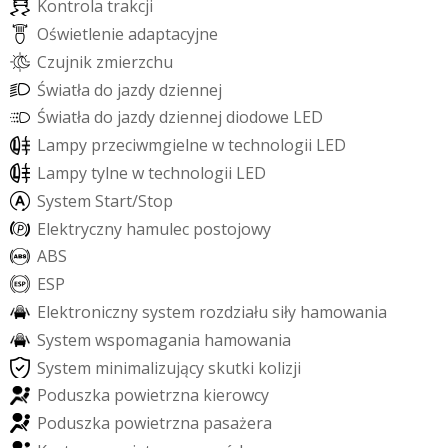
K
o
n
t
r
o
l
a
t
r
a
k
c
j
i
O
ś
w
i
e
t
l
e
n
i
e
a
d
a
p
t
a
c
y
j
n
e
C
z
u
j
n
i
k
z
m
i
e
r
z
c
h
u
Ś
w
i
a
t
ł
a
d
o
j
a
z
d
y
d
z
i
e
n
n
e
j
Ś
w
i
a
t
ł
a
d
o
j
a
z
d
y
d
z
i
e
n
n
e
j
d
i
o
d
o
w
e
L
E
D
L
a
m
p
y
p
r
z
e
c
i
w
m
g
i
e
l
n
e
w
t
e
c
h
n
o
l
o
g
i
i
L
E
D
L
a
m
p
y
t
y
l
n
e
w
t
e
c
h
n
o
l
o
g
i
i
L
E
D
S
y
s
t
e
m
S
t
a
r
t
/
S
t
o
p
E
l
e
k
t
r
y
c
z
n
y
h
a
m
u
l
e
c
p
o
s
t
o
j
o
w
y
A
B
S
E
S
P
E
l
e
k
t
r
o
n
i
c
z
n
y
s
y
s
t
e
m
r
o
z
d
z
i
a
ł
u
s
i
ł
y
h
a
m
o
w
a
n
i
a
S
y
s
t
e
m
w
s
p
o
m
a
g
a
n
i
a
h
a
m
o
w
a
n
i
a
S
y
s
t
e
m
m
i
n
i
m
a
l
i
z
u
j
ą
c
y
s
k
u
t
k
i
k
o
l
i
z
j
i
P
o
d
u
s
z
k
a
p
o
w
i
e
t
r
z
n
a
k
i
e
r
o
w
c
y
P
o
d
u
s
z
k
a
p
o
w
i
e
t
r
z
n
a
p
a
s
a
ż
e
r
a