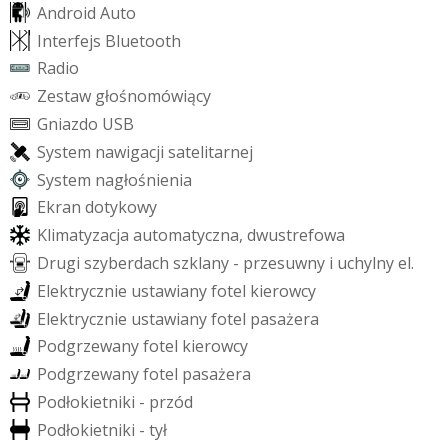
A
n
d
r
o
i
d
A
u
t
o
I
n
t
e
r
f
e
j
s
B
l
u
e
t
o
o
t
h
R
a
d
i
o
Z
e
s
t
a
w
g
ł
o
ś
n
o
m
ó
w
i
ą
c
y
G
n
i
a
z
d
o
U
S
B
S
y
s
t
e
m
n
a
w
i
g
a
c
j
i
s
a
t
e
l
i
t
a
r
n
e
j
S
y
s
t
e
m
n
a
g
ł
o
ś
n
i
e
n
i
a
E
k
r
a
n
d
o
t
y
k
o
w
y
K
l
i
m
a
t
y
z
a
c
j
a
a
u
t
o
m
a
t
y
c
z
n
a
,
d
w
u
s
t
r
e
f
o
w
a
D
r
u
g
i
s
z
y
b
e
r
d
a
c
h
s
z
k
l
a
n
y
-
p
r
z
e
s
u
w
n
y
i
u
c
h
y
l
n
y
e
l
.
E
l
e
k
t
r
y
c
z
n
i
e
u
s
t
a
w
i
a
n
y
f
o
t
e
l
k
i
e
r
o
w
c
y
E
l
e
k
t
r
y
c
z
n
i
e
u
s
t
a
w
i
a
n
y
f
o
t
e
l
p
a
s
a
ż
e
r
a
P
o
d
g
r
z
e
w
a
n
y
f
o
t
e
l
k
i
e
r
o
w
c
y
P
o
d
g
r
z
e
w
a
n
y
f
o
t
e
l
p
a
s
a
ż
e
r
a
P
o
d
ł
o
k
i
e
t
n
i
k
i
-
p
r
z
ó
d
P
o
d
ł
o
k
i
e
t
n
i
k
i
-
t
y
ł