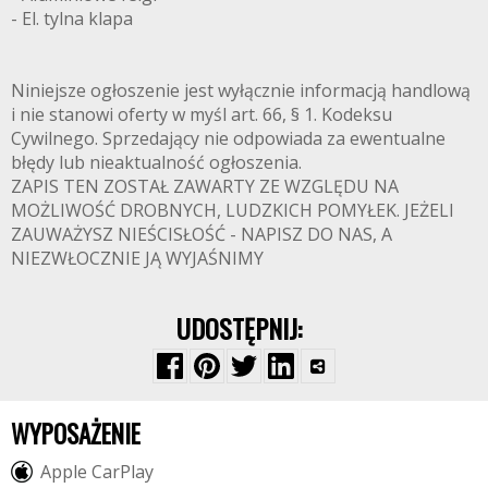
- El. tylna klapa
Niniejsze ogłoszenie jest wyłącznie informacją handlową
i nie stanowi oferty w myśl art. 66, § 1. Kodeksu
Cywilnego. Sprzedający nie odpowiada za ewentualne
błędy lub nieaktualność ogłoszenia.
ZAPIS TEN ZOSTAŁ ZAWARTY ZE WZGLĘDU NA
MOŻLIWOŚĆ DROBNYCH, LUDZKICH POMYŁEK. JEŻELI
ZAUWAŻYSZ NIEŚCISŁOŚĆ - NAPISZ DO NAS, A
NIEZWŁOCZNIE JĄ WYJAŚNIMY
UDOSTĘPNIJ:
WYPOSAŻENIE
A
p
p
l
e
C
a
r
P
l
a
y