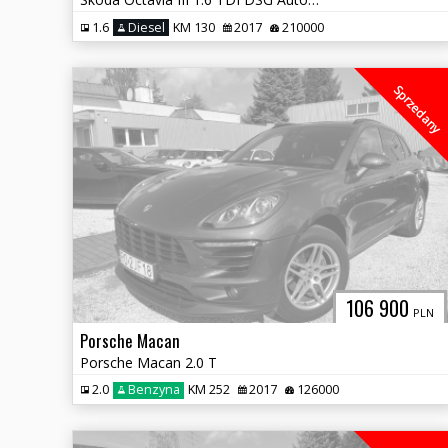
1.6
Diesel
KM 130
2017
210000
Sprzedany
106 900
PLN
Porsche Macan
Porsche Macan 2.0 T
2.0
Benzyna
KM 252
2017
126000