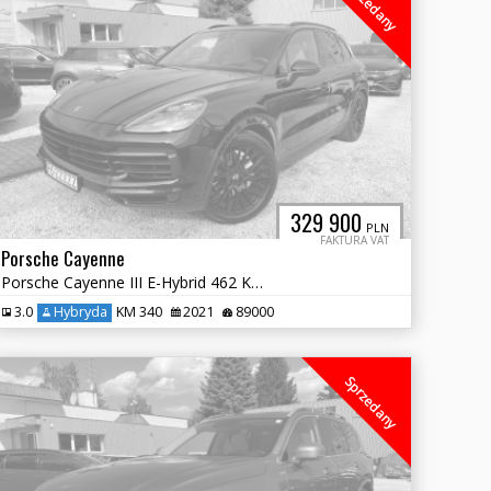
Sprzedany
329 900
PLN
FAKTURA VAT
Porsche Cayenne
Porsche Cayenne III E-Hybrid 462 KM Plug-In Salon Polska Vat 23%
3.0
Hybryda
KM 340
2021
89000
Sprzedany