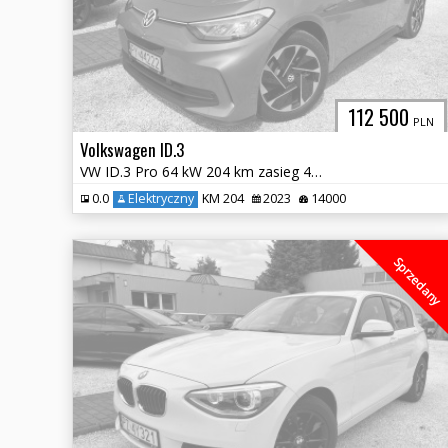
112 500
PLN
Volkswagen ID.3
VW ID.3 Pro 64 kW 204 km zasieg 400 km Elektryk ID3
0.0
Elektryczny
KM 204
2023
14000
Sprzedany