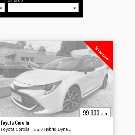
Cena do
Sprzedany
99 900
PLN
Toyota Corolla
Toyota Corolla TS 2.0 Hybrid Dynamic E21 GR Pakiet