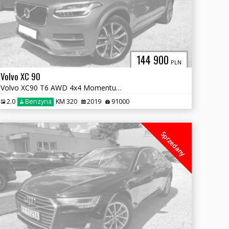
144 900
PLN
Volvo XC 90
Volvo XC90 T6 AWD 4x4 Momentum 7-osobowa
2.0
Benzyna
KM 320
2019
91000
Sprzedany