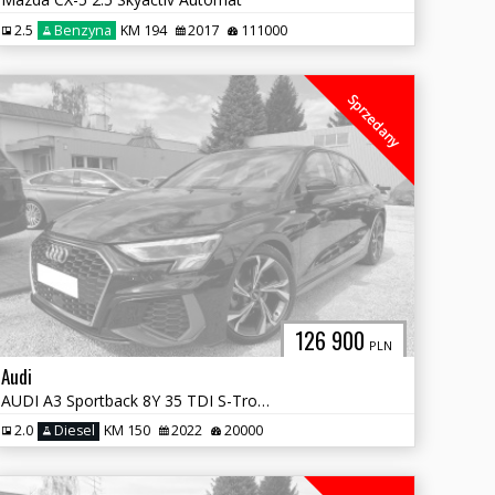
2.5
Benzyna
KM 194
2017
111000
Sprzedany
126 900
PLN
Audi
AUDI A3 Sportback 8Y 35 TDI S-Tronic S-Line
2.0
Diesel
KM 150
2022
20000