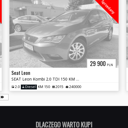
Sprzedany
29 900
PLN
Seat Leon
SEAT Leon Kombi 2.0 TDI 150 KM Bezwypadkowy
2.0
Diesel
KM 150
2015
240000
TANI