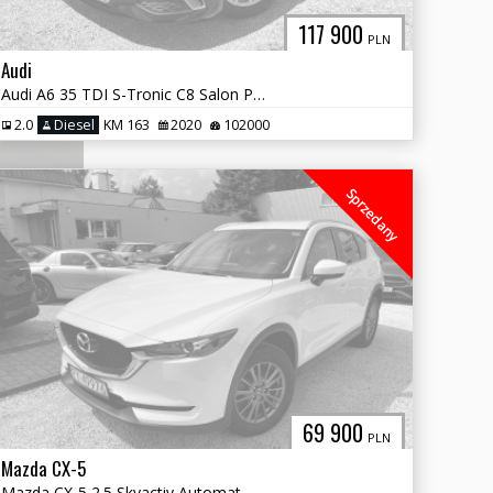
117 900
PLN
Audi
Audi A6 35 TDI S-Tronic C8 Salon Polska
2.0
Diesel
KM 163
2020
102000
Sprzedany
69 900
PLN
Mazda CX-5
Mazda CX-5 2.5 Skyactiv Automat