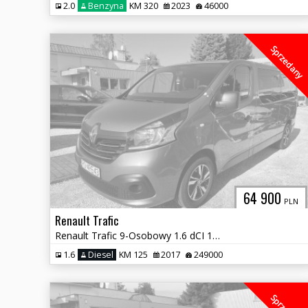
2.0
Benzyna
KM 320
2023
46000
Sprzedany
64 900
PLN
Renault Trafic
Renault Trafic 9-Osobowy 1.6 dCI 125 KM
1.6
Diesel
KM 125
2017
249000