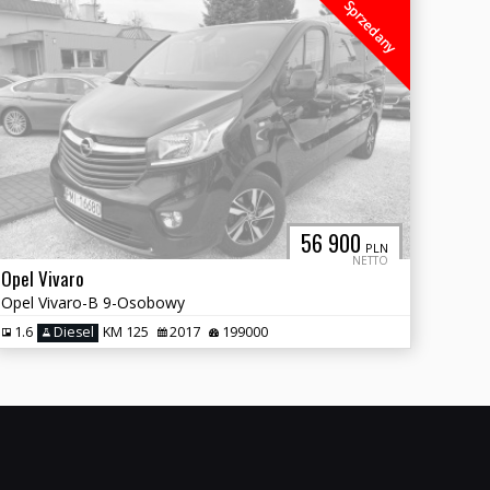
Sprzedany
56 900
PLN
NETTO
Opel Vivaro
Opel Vivaro-B 9-Osobowy
1.6
Diesel
KM 125
2017
199000