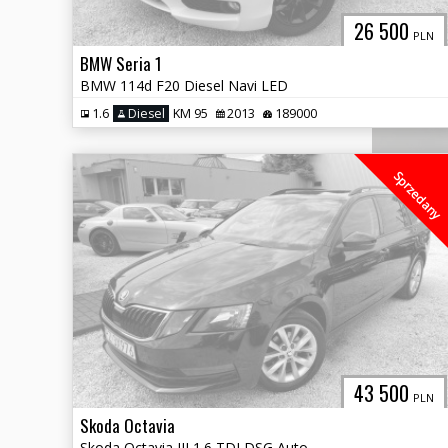
26 500
PLN
BMW Seria 1
BMW 114d F20 Diesel Navi LED
1.6
Diesel
KM 95
2013
189000
Sprzedany
43 500
PLN
Skoda Octavia
Skoda Octavia III 1.6 TDI DSG Automat Kombi Sport Line