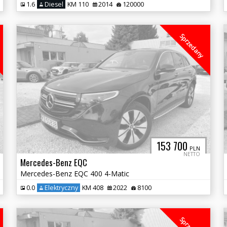
1.6
Diesel
KM 110
2014
120000
Sprzedany
153 700
PLN
NETTO
Mercedes-Benz EQC
Mercedes-Benz EQC 400 4-Matic
0.0
Elektryczny
KM 408
2022
8100