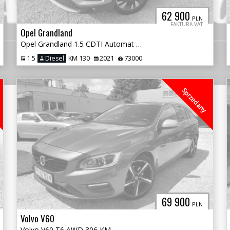
62 900
PLN
FAKTURA VAT
Opel Grandland
Opel Grandland 1.5 CDTI Automat VAT 23%
1.5
Diesel
KM 130
2021
73000
Sprzedany
69 900
PLN
Volvo V60
Volvo V60 T6 AWD 306 KM