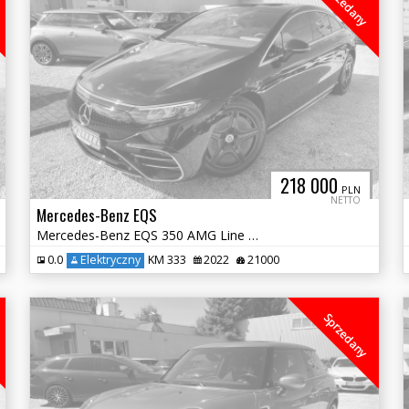
Sprzedany
218 000
PLN
NETTO
Mercedes-Benz EQS
Mercedes-Benz EQS 350 AMG Line VAT 23% Gwarancja do 2027
0.0
Elektryczny
KM 333
2022
21000
Sprzedany