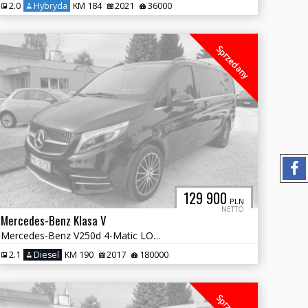
2.0
Hybryda
KM 184
2021
36000
Sprzedany
129 900
PLN
NETTO
Mercedes-Benz Klasa V
Mercedes-Benz V250d 4-Matic LONG V-Klasse V-Klasa 4x4
2.1
Diesel
KM 190
2017
180000