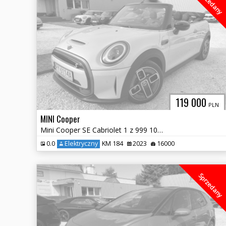
Sprzedany
119 000
PLN
MINI Cooper
Mini Cooper SE Cabriolet 1 z 999 100% Elektryczny
0.0
Elektryczny
KM 184
2023
16000
Sprzedany