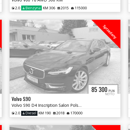
2.0
Benzyna
KM 306
2015
115000
Sprzedany
85 300
PLN
NETTO
Volvo S90
Volvo S90 D4 Inscription Salon Polska Vat 23%
2.0
Diesel
KM 190
2018
170000