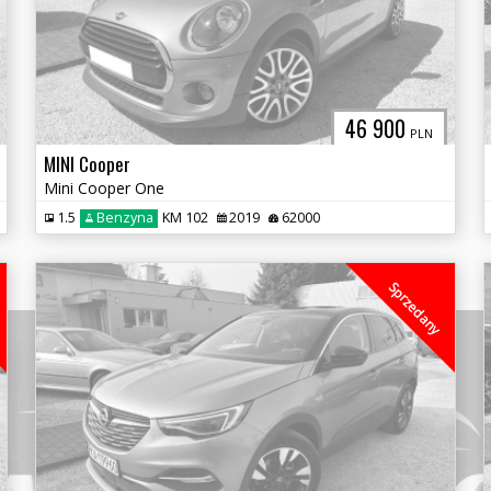
46 900
PLN
MINI Cooper
Mini Cooper One
1.5
Benzyna
KM 102
2019
62000
Sprzedany