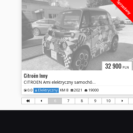
Sprzedany
32 900
PLN
Citroën Inny
CITROEN Ami elektryczny samochód od 14 roku życia
0.0
Elektryczny
KM 8
2021
19000
6
7
8
9
10