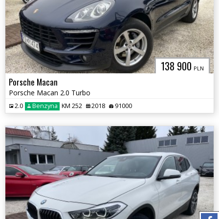
138 900
PLN
Porsche Macan
Porsche Macan 2.0 Turbo
2.0
Benzyna
KM 252
2018
91000