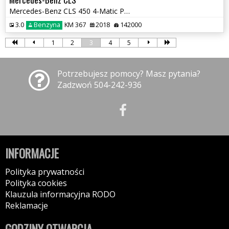
Mercedes-Benz CLS 450 4-Matic Pakiet AMG Edition 1
3.0
Benzyna
KM 367
2018
142000
1
2
3
4
5
Potrzebujesz pomocy? Masz pytania?
Zadzwoń 504-242-936
INFORMACJE
Polityka prywatności
Polityka cookies
Klauzula informacyjna RODO
Reklamacje
GODZINY OTWARCIA