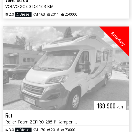
VOLVO XC 60 D3 163 KM
2.0
Diesel
KM 163
2011
250000
Sprzedany
169 900
PLN
Fiat
Roller Team ZEFIRO 285 P Kamper 3.0 Diesel
3.0
Diesel
KM 170
2016
73000