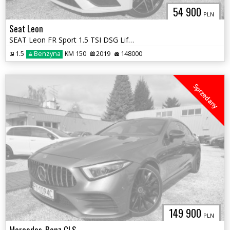
54 900
PLN
Seat Leon
SEAT Leon FR Sport 1.5 TSI DSG Lift Salon Polska
1.5
Benzyna
KM 150
2019
148000
Sprzedany
149 900
PLN
Mercedes-Benz CLS