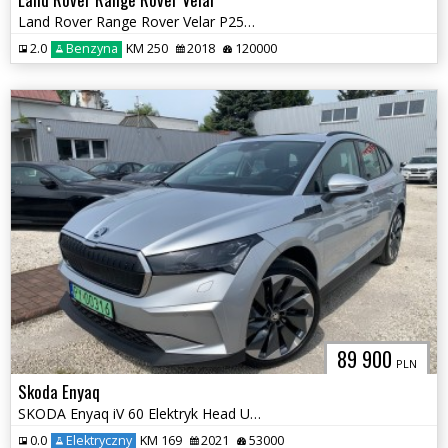
Land Rover Range Rover Velar P250 S AWD
2.0
Benzyna
KM 250
2018
120000
89 900
PLN
Skoda Enyaq
SKODA Enyaq iV 60 Elektryk Head UP! Skóra !
0.0
Elektryczny
KM 169
2021
53000