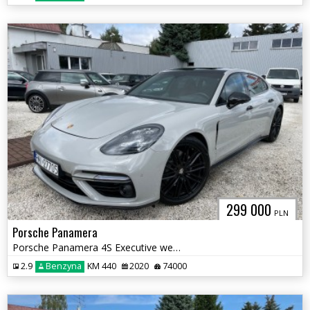
299 000
PLN
Porsche Panamera
Porsche Panamera 4S Executive wersja LONG 440 KM 4x4 Pakiet Turbo
2.9
Benzyna
KM 440
2020
74000