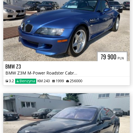
79 900
PLN
BMW Z3
BMW Z3M M-Power Roadster Cabriolet
3.2
Benzyna
KM 243
1999
256000