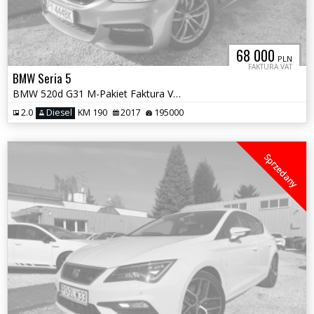
68 000
PLN
FAKTURA VAT
BMW Seria 5
BMW 520d G31 M-Pakiet Faktura Vat 23% serwisowany w ASO
2.0
Diesel
KM 190
2017
195000
Sprzedany