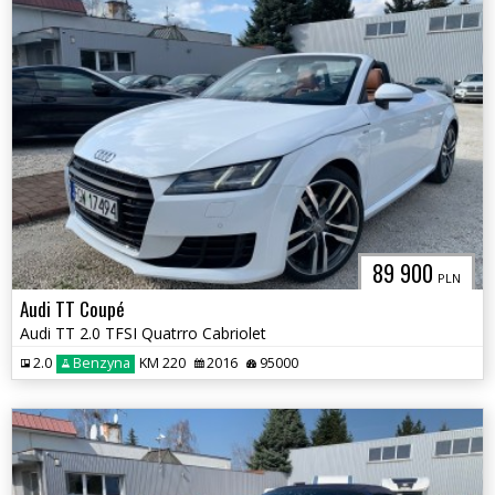
89 900
PLN
Audi TT Coupé
Audi TT 2.0 TFSI Quatrro Cabriolet
2.0
Benzyna
KM 220
2016
95000