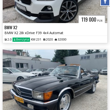
119 000
PLN
BMW X2
BMW X2 28i xDrive F39 4x4 Automat
2.0
Benzyna
KM 231
2020
32000