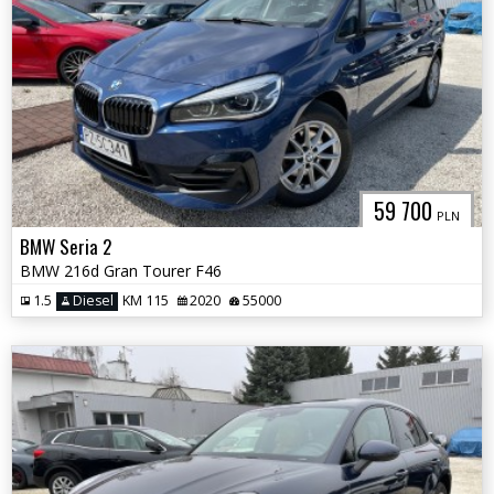
59 700
PLN
BMW Seria 2
BMW 216d Gran Tourer F46
1.5
Diesel
KM 115
2020
55000