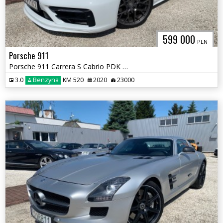
599 000
PLN
Porsche 911
Porsche 911 Carrera S Cabrio PDK model 992 Pasm Matrix LED
3.0
Benzyna
KM 520
2020
23000