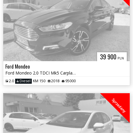
39 900
PLN
Ford Mondeo
Ford Mondeo 2.0 TDCI Mk5 Carplay Kamera Panorama dach
2.0
Diesel
KM 150
2018
95000
Sprzedany