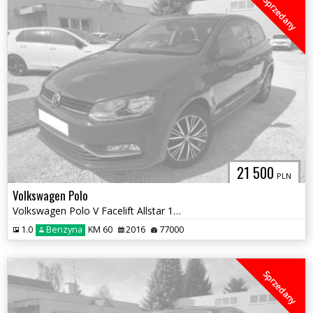
Sprzedany
21 500
PLN
Volkswagen Polo
Volkswagen Polo V Facelift Allstar 1.0 MPI Klimatronik
1.0
Benzyna
KM 60
2016
77000
Sprzedany