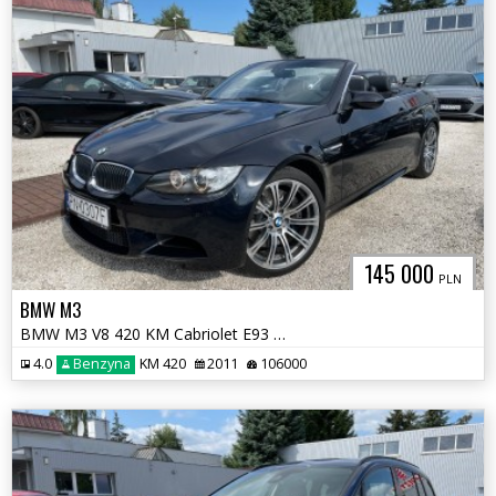
145 000
PLN
BMW M3
BMW M3 V8 420 KM Cabriolet E93 Lift Manual EDC
4.0
Benzyna
KM 420
2011
106000