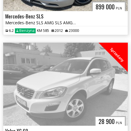
899 000
PLN
Mercedes-Benz SLS
Mercedes-Benz SLS AMG SLS AMG Coupe 6.3 AMG Carbon Pakiet
6.2
Benzyna
KM 585
2012
23000
Sprzedany
28 900
PLN
Volvo XC 60