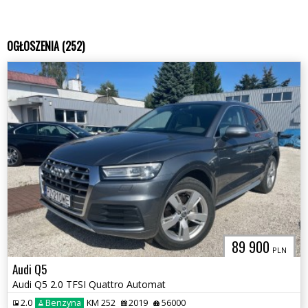
OGŁOSZENIA (252)
89 900
PLN
Audi Q5
Audi Q5 2.0 TFSI Quattro Automat
2.0
Benzyna
KM 252
2019
56000