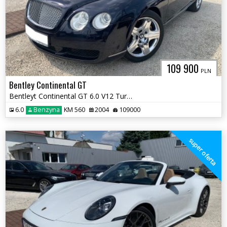
109 900
PLN
Bentley Continental GT
Bentleyt Continental GT 6.0 V12 Turbo
6.0
Benzyna
KM 560
2004
109000
super oferta