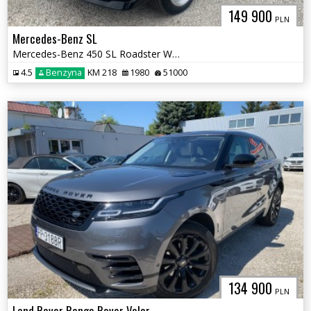
149 900
PLN
Mercedes-Benz SL
Mercedes-Benz 450 SL Roadster W107 Cabriolet
4.5
Benzyna
KM 218
1980
51000
134 900
PLN
Land Rover Range Rover Velar