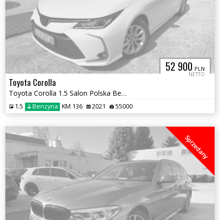
52 900
PLN
NETTO
Toyota Corolla
Toyota Corolla 1.5 Salon Polska Bezwypadkowy Vat 23% Brutto
1.5
Benzyna
KM 136
2021
55000
Sprzedany