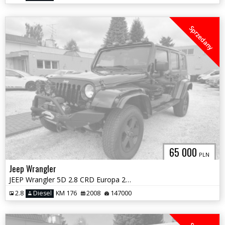
Sprzedany
65 000
PLN
Jeep Wrangler
JEEP Wrangler 5D 2.8 CRD Europa 2-komplety kół
2.8
Diesel
KM 176
2008
147000