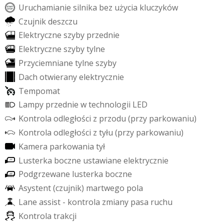
U
r
u
c
h
a
m
i
a
n
i
e
s
i
l
n
i
k
a
b
e
z
u
ż
y
c
i
a
k
l
u
c
z
y
k
ó
w
C
z
u
j
n
i
k
d
e
s
z
c
z
u
E
l
e
k
t
r
y
c
z
n
e
s
z
y
b
y
p
r
z
e
d
n
i
e
E
l
e
k
t
r
y
c
z
n
e
s
z
y
b
y
t
y
l
n
e
P
r
z
y
c
i
e
m
n
i
a
n
e
t
y
l
n
e
s
z
y
b
y
D
a
c
h
o
t
w
i
e
r
a
n
y
e
l
e
k
t
r
y
c
z
n
i
e
T
e
m
p
o
m
a
t
L
a
m
p
y
p
r
z
e
d
n
i
e
w
t
e
c
h
n
o
l
o
g
i
i
L
E
D
K
o
n
t
r
o
l
a
o
d
l
e
g
ł
o
ś
c
i
z
p
r
z
o
d
u
(
p
r
z
y
p
a
r
k
o
w
a
n
i
u
)
K
o
n
t
r
o
l
a
o
d
l
e
g
ł
o
ś
c
i
z
t
y
ł
u
(
p
r
z
y
p
a
r
k
o
w
a
n
i
u
)
K
a
m
e
r
a
p
a
r
k
o
w
a
n
i
a
t
y
ł
L
u
s
t
e
r
k
a
b
o
c
z
n
e
u
s
t
a
w
i
a
n
e
e
l
e
k
t
r
y
c
z
n
i
e
P
o
d
g
r
z
e
w
a
n
e
l
u
s
t
e
r
k
a
b
o
c
z
n
e
A
s
y
s
t
e
n
t
(
c
z
u
j
n
i
k
)
m
a
r
t
w
e
g
o
p
o
l
a
L
a
n
e
a
s
s
i
s
t
-
k
o
n
t
r
o
l
a
z
m
i
a
n
y
p
a
s
a
r
u
c
h
u
K
o
n
t
r
o
l
a
t
r
a
k
c
j
i