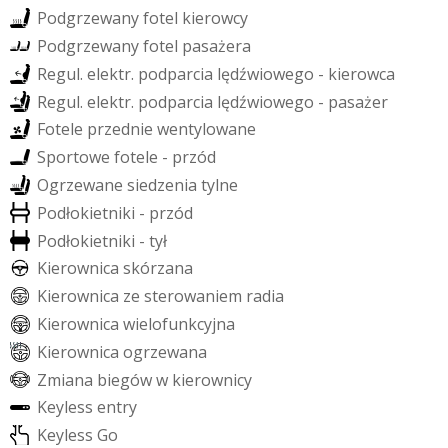
P
o
d
g
r
z
e
w
a
n
y
f
o
t
e
l
k
i
e
r
o
w
c
y
P
o
d
g
r
z
e
w
a
n
y
f
o
t
e
l
p
a
s
a
ż
e
r
a
R
e
g
u
l
.
e
l
e
k
t
r
.
p
o
d
p
a
r
c
i
a
l
ę
d
ź
w
i
o
w
e
g
o
-
k
i
e
r
o
w
c
a
R
e
g
u
l
.
e
l
e
k
t
r
.
p
o
d
p
a
r
c
i
a
l
ę
d
ź
w
i
o
w
e
g
o
-
p
a
s
a
ż
e
r
F
o
t
e
l
e
p
r
z
e
d
n
i
e
w
e
n
t
y
l
o
w
a
n
e
S
p
o
r
t
o
w
e
f
o
t
e
l
e
-
p
r
z
ó
d
O
g
r
z
e
w
a
n
e
s
i
e
d
z
e
n
i
a
t
y
l
n
e
P
o
d
ł
o
k
i
e
t
n
i
k
i
-
p
r
z
ó
d
P
o
d
ł
o
k
i
e
t
n
i
k
i
-
t
y
ł
K
i
e
r
o
w
n
i
c
a
s
k
ó
r
z
a
n
a
K
i
e
r
o
w
n
i
c
a
z
e
s
t
e
r
o
w
a
n
i
e
m
r
a
d
i
a
K
i
e
r
o
w
n
i
c
a
w
i
e
l
o
f
u
n
k
c
y
j
n
a
K
i
e
r
o
w
n
i
c
a
o
g
r
z
e
w
a
n
a
Z
m
i
a
n
a
b
i
e
g
ó
w
w
k
i
e
r
o
w
n
i
c
y
K
e
y
l
e
s
s
e
n
t
r
y
K
e
y
l
e
s
s
G
o