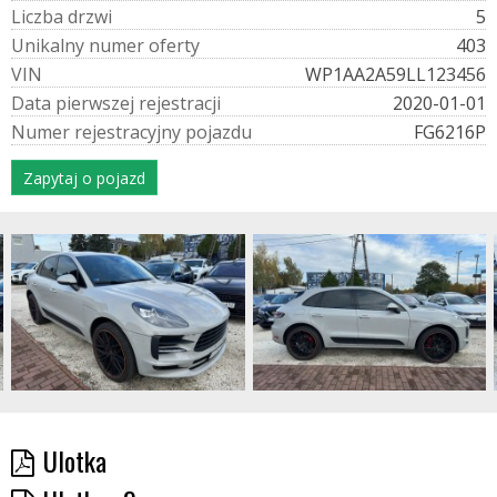
L
i
c
z
b
a
d
r
z
w
i
5
U
n
i
k
a
l
n
y
n
u
m
e
r
o
f
e
r
t
y
403
V
I
N
WP1AA2A59LL123456
D
a
t
a
p
i
e
r
w
s
z
e
j
r
e
j
e
s
t
r
a
c
j
i
2020-01-01
N
u
m
e
r
r
e
j
e
s
t
r
a
c
y
j
n
y
p
o
j
a
z
d
u
FG6216P
Zapytaj o pojazd
Ulotka