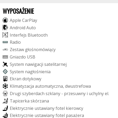
WYPOSAŻENIE
A
p
p
l
e
C
a
r
P
l
a
y
A
n
d
r
o
i
d
A
u
t
o
I
n
t
e
r
f
e
j
s
B
l
u
e
t
o
o
t
h
R
a
d
i
o
Z
e
s
t
a
w
g
ł
o
ś
n
o
m
ó
w
i
ą
c
y
G
n
i
a
z
d
o
U
S
B
S
y
s
t
e
m
n
a
w
i
g
a
c
j
i
s
a
t
e
l
i
t
a
r
n
e
j
S
y
s
t
e
m
n
a
g
ł
o
ś
n
i
e
n
i
a
E
k
r
a
n
d
o
t
y
k
o
w
y
K
l
i
m
a
t
y
z
a
c
j
a
a
u
t
o
m
a
t
y
c
z
n
a
,
d
w
u
s
t
r
e
f
o
w
a
D
r
u
g
i
s
z
y
b
e
r
d
a
c
h
s
z
k
l
a
n
y
-
p
r
z
e
s
u
w
n
y
i
u
c
h
y
l
n
y
e
l
.
T
a
p
i
c
e
r
k
a
s
k
ó
r
z
a
n
a
E
l
e
k
t
r
y
c
z
n
i
e
u
s
t
a
w
i
a
n
y
f
o
t
e
l
k
i
e
r
o
w
c
y
E
l
e
k
t
r
y
c
z
n
i
e
u
s
t
a
w
i
a
n
y
f
o
t
e
l
p
a
s
a
ż
e
r
a