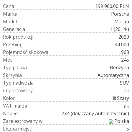
C
e
n
a
199 900.00 PLN
M
a
r
k
a
Porsche
M
o
d
e
l
Macan
G
e
n
e
r
a
c
j
a
I (2014-)
R
o
k
p
r
o
d
u
k
c
j
i
2020
P
r
z
e
b
i
e
g
44 000
P
o
j
e
m
n
o
ś
ć
s
k
o
k
o
w
a
1968
M
o
c
245
T
y
p
p
a
l
i
w
a
Benzyna
S
k
r
z
y
n
i
a
Automatyczna
T
y
p
n
a
d
w
o
z
i
a
SUV
I
m
p
o
r
t
o
w
a
n
y
Tak
K
o
l
o
r
Szary
V
A
T
m
a
r
ż
a
Tak
N
a
p
ę
d
4x4 (dołączany automatycznie)
Z
a
r
e
j
e
s
t
r
o
w
a
n
y
w
Polska
L
i
c
z
b
a
m
i
e
j
s
c
5