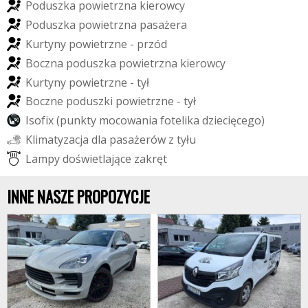
P
o
d
u
s
z
k
a
p
o
w
i
e
t
r
z
n
a
k
i
e
r
o
w
c
y
P
o
d
u
s
z
k
a
p
o
w
i
e
t
r
z
n
a
p
a
s
a
ż
e
r
a
K
u
r
t
y
n
y
p
o
w
i
e
t
r
z
n
e
-
p
r
z
ó
d
B
o
c
z
n
a
p
o
d
u
s
z
k
a
p
o
w
i
e
t
r
z
n
a
k
i
e
r
o
w
c
y
K
u
r
t
y
n
y
p
o
w
i
e
t
r
z
n
e
-
t
y
ł
B
o
c
z
n
e
p
o
d
u
s
z
k
i
p
o
w
i
e
t
r
z
n
e
-
t
y
ł
I
s
o
f
i
x
(
p
u
n
k
t
y
m
o
c
o
w
a
n
i
a
f
o
t
e
l
i
k
a
d
z
i
e
c
i
ę
c
e
g
o
)
K
l
i
m
a
t
y
z
a
c
j
a
d
l
a
p
a
s
a
ż
e
r
ó
w
z
t
y
ł
u
L
a
m
p
y
d
o
ś
w
i
e
t
l
a
j
ą
c
e
z
a
k
r
ę
t
INNE NASZE PROPOZYCJE