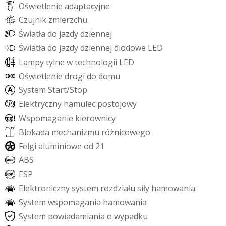
O
ś
w
i
e
t
l
e
n
i
e
a
d
a
p
t
a
c
y
j
n
e
C
z
u
j
n
i
k
z
m
i
e
r
z
c
h
u
Ś
w
i
a
t
ł
a
d
o
j
a
z
d
y
d
z
i
e
n
n
e
j
Ś
w
i
a
t
ł
a
d
o
j
a
z
d
y
d
z
i
e
n
n
e
j
d
i
o
d
o
w
e
L
E
D
L
a
m
p
y
t
y
l
n
e
w
t
e
c
h
n
o
l
o
g
i
i
L
E
D
O
ś
w
i
e
t
l
e
n
i
e
d
r
o
g
i
d
o
d
o
m
u
S
y
s
t
e
m
S
t
a
r
t
/
S
t
o
p
E
l
e
k
t
r
y
c
z
n
y
h
a
m
u
l
e
c
p
o
s
t
o
j
o
w
y
W
s
p
o
m
a
g
a
n
i
e
k
i
e
r
o
w
n
i
c
y
B
l
o
k
a
d
a
m
e
c
h
a
n
i
z
m
u
r
ó
ż
n
i
c
o
w
e
g
o
F
e
l
g
i
a
l
u
m
i
n
i
o
w
e
o
d
2
1
A
B
S
E
S
P
E
l
e
k
t
r
o
n
i
c
z
n
y
s
y
s
t
e
m
r
o
z
d
z
i
a
ł
u
s
i
ł
y
h
a
m
o
w
a
n
i
a
S
y
s
t
e
m
w
s
p
o
m
a
g
a
n
i
a
h
a
m
o
w
a
n
i
a
S
y
s
t
e
m
p
o
w
i
a
d
a
m
i
a
n
i
a
o
w
y
p
a
d
k
u