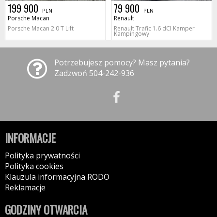
199 900
79 900
PLN
PLN
Porsche Macan
Renault
Porsche Macan 2.0 T Lift
Renault Trafic 1.6 dCI Kamper
Kampingowy
Potrzebujesz pomocy? Masz pytania?
Zadzwoń 504-242-936
INFORMACJE
Polityka prywatności
Polityka cookies
Klauzula informacyjna RODO
Reklamacje
GODZINY OTWARCIA