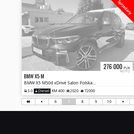
Sprzedany
276 000
PLN
NETTO
BMW X5 M
BMW X5 M50d xDrive Salon Polska Bezwypadkowy Pakiet Serwisowy !
3.0
Diesel
KM 400
2020
72000
6
7
8
9
10