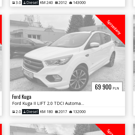
3.0
Diesel
KM 240
2012
143000
Sprzedany
69 900
PLN
Ford Kuga
Ford Kuga II LIFT 2.0 TDCI Automat Salon Polska !
2.0
Diesel
KM 180
2017
132000