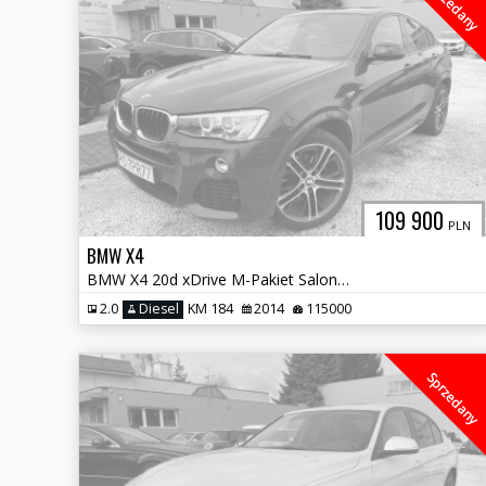
Sprzedany
109 900
PLN
BMW X4
BMW X4 20d xDrive M-Pakiet Salon Polska F26 !
2.0
Diesel
KM 184
2014
115000
Sprzedany