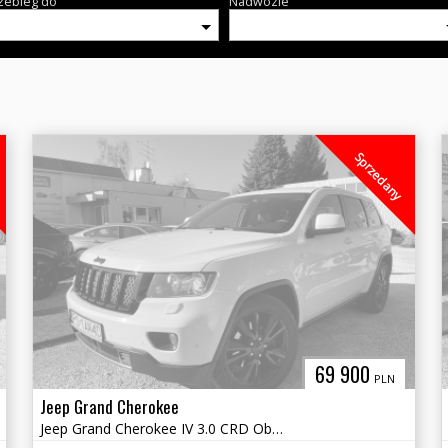
zebieg do
Nadwozie
Sprzedany
69 900
PLN
Jeep Grand Cherokee
Jeep Grand Cherokee IV 3.0 CRD Obverland 4x4 Salon Polska