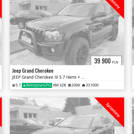
Sprzedany
39 900
PLN
Jeep Grand Cherokee
JEEP Grand Cherokee III 5.7 Hemi + LPG 4x4
5.7
Benzyna+LPG
KM 328
2006
331000
Sprzedany