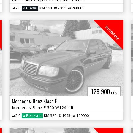
2.0
Diesel
KM 164
2011
260000
Sprzedany
129 900
PLN
Mercedes-Benz Klasa E
Mercedes-Benz E 500 W124 Lift
5.0
Benzyna
KM 320
1993
199000