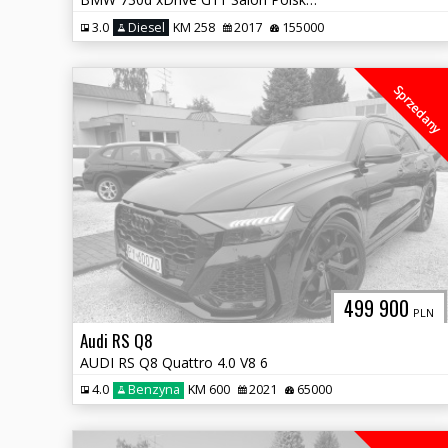
3.0
Diesel
KM 258
2017
155000
Sprzedany
499 900
PLN
Audi RS Q8
AUDI RS Q8 Quattro 4.0 V8 6
4.0
Benzyna
KM 600
2021
65000