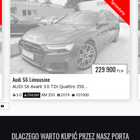
Sprzedany
229 900
PLN
Audi S6 Limousine
AUDI S6 Avant 3.0 TDI Quattro 350 KM C8
3.0
Diesel
KM 350
2019
101000
DLACZEGO WARTO KUPIĆ PRZE