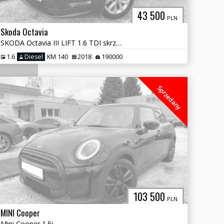
43 500
PLN
Skoda Octavia
SKODA Octavia III LIFT 1.6 TDI skrzynia DSG
1.6
Diesel
KM 140
2018
190000
Sprzedany
103 500
PLN
MINI Cooper
Mini Cooper 1.5i