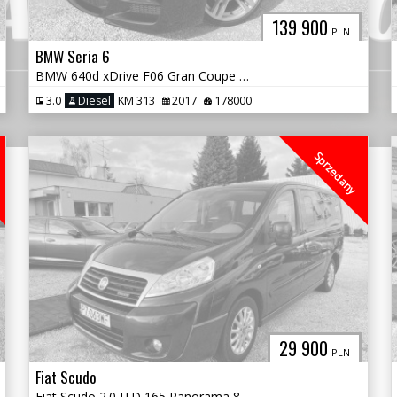
139 900
PLN
BMW Seria 6
BMW 640d xDrive F06 Gran Coupe Salon Polska
3.0
Diesel
KM 313
2017
178000
Sprzedany
29 900
PLN
Fiat Scudo
Fiat Scudo 2.0 JTD 165 Panorama 8-Osobowy