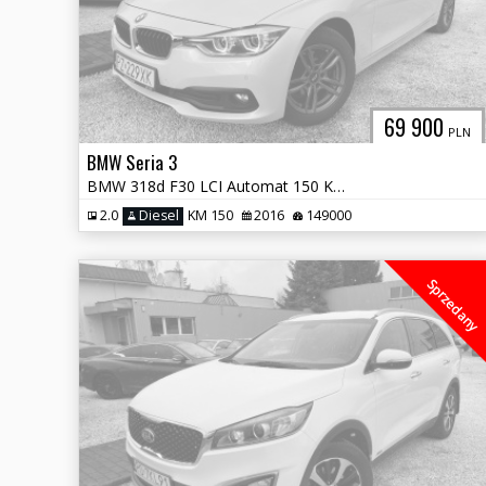
69 900
PLN
BMW Seria 3
BMW 318d F30 LCI Automat 150 KM Lift
2.0
Diesel
KM 150
2016
149000
Sprzedany