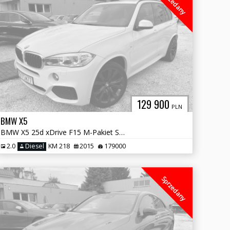
Sprzedany
129 900
PLN
BMW X5
BMW X5 25d xDrive F15 M-Pakiet Salon Polska !
2.0
Diesel
KM 218
2015
179000
Sprzedany