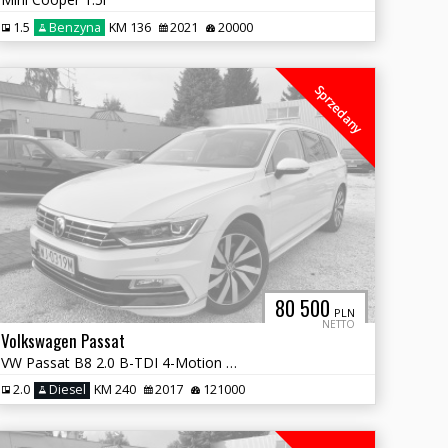
1.5
Benzyna
KM 136
2021
20000
Sprzedany
80 500
PLN
NETTO
Volkswagen Passat
VW Passat B8 2.0 B-TDI 4-Motion 240 KM Kombi Salon Polska Vat 23%
2.0
Diesel
KM 240
2017
121000