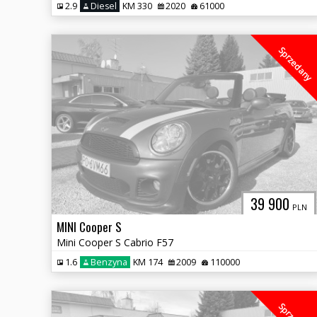
2.9
Diesel
KM 330
2020
61000
Sprzedany
39 900
PLN
MINI Cooper S
Mini Cooper S Cabrio F57
1.6
Benzyna
KM 174
2009
110000