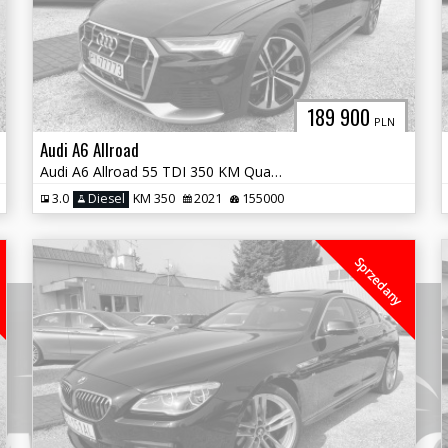
189 900
PLN
Audi A6 Allroad
Audi A6 Allroad 55 TDI 350 KM Quattro C8
3.0
Diesel
KM 350
2021
155000
Sprzedany