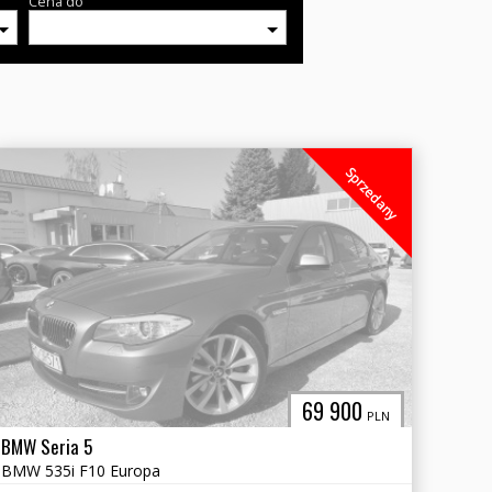
Cena do
Sprzedany
69 900
PLN
BMW Seria 5
BMW 535i F10 Europa