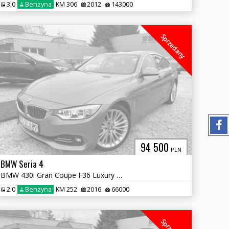
3.0
Benzyna
KM 306
2012
143000
Sprzedany
94 500
PLN
BMW Seria 4
BMW 430i Gran Coupe F36 Luxury Line
2.0
Benzyna
KM 252
2016
66000