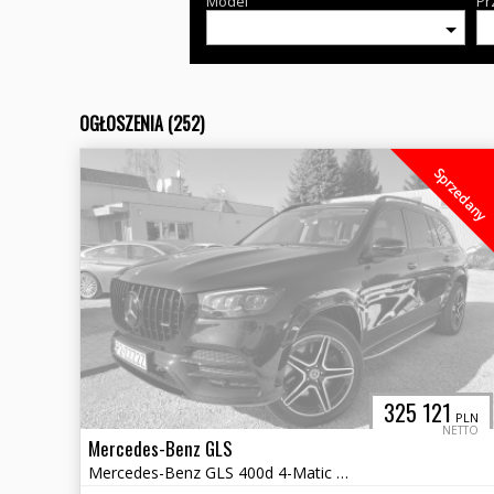
Model
Pr
OGŁOSZENIA (252)
Sprzedany
325 121
PLN
NETTO
Mercedes-Benz GLS
Mercedes-Benz GLS 400d 4-Matic Salon Polska Vat 23% Gwarancja !