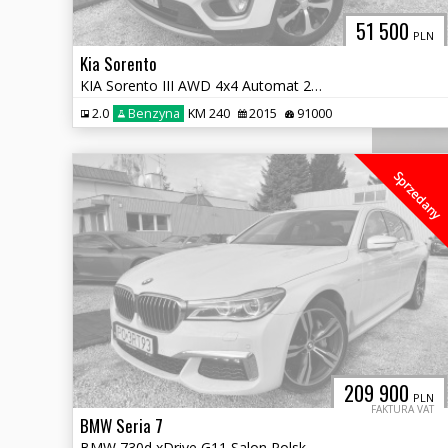
51 500
PLN
Kia Sorento
KIA Sorento III AWD 4x4 Automat 2.0 + LPG
2.0
Benzyna
KM 240
2015
91000
Sprzedany
209 900
PLN
FAKTURA VAT
BMW Seria 7
BMW 730d xDrive G11 Salon Polska Vat 23%