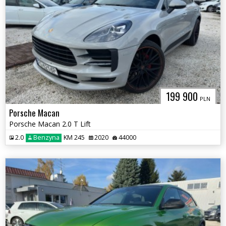
199 900
PLN
Porsche Macan
Porsche Macan 2.0 T Lift
2.0
Benzyna
KM 245
2020
44000