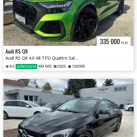
335 000
PLN
Audi RS Q8
Audi RS Q8 4.0 V8 TFSI Quattro Salon Polska Ceramika
4.0
Benzyna
KM 600
2020
103000