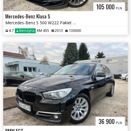
105 000
PLN
Mercedes-Benz Klasa S
Mercedes-Benz S 500 W222 Pakiet AMG
4.7
Benzyna
KM 455
2013
130000
36 900
PLN
BMW 5GT