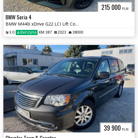
215 000
PLN
BMW Seria 4
BMW M440i xDrive G22 LCI Lift Coupe M-Pakiet rej. 2024
3.0
Benzyna
KM 387
2023
38000
39 900
PLN
Chrysler Town & Country