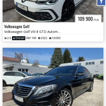
109 900
PLN
Volkswagen Golf
Volkswagen Golf VIII 8 GTD Automat DSG DCC Pakiet Clubsport
2.0
Diesel
KM 190
2022
53000