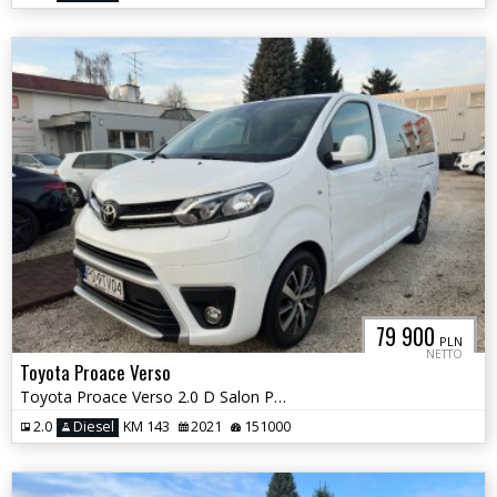
79 900
PLN
NETTO
Toyota Proace Verso
Toyota Proace Verso 2.0 D Salon Polska vat 23% Extra Long
2.0
Diesel
KM 143
2021
151000