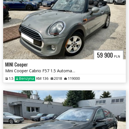
59 900
PLN
MINI Cooper
Mini Cooper Cabrio F57 1.5 Automat !
1.5
Benzyna
KM 136
2018
119000