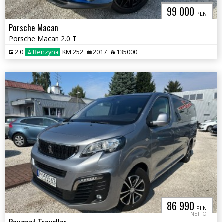
99 000
PLN
Porsche Macan
Porsche Macan 2.0 T
2.0
Benzyna
KM 252
2017
135000
86 990
PLN
NETTO
Peugeot Traveller