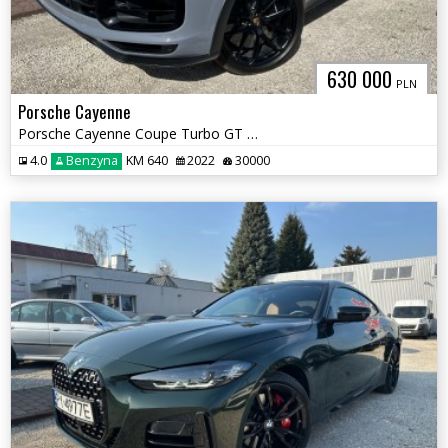
630 000
PLN
Porsche Cayenne
Porsche Cayenne Coupe Turbo GT 640 KM Ceramika Full Carbon !
4.0
Benzyna
KM 640
2022
30000