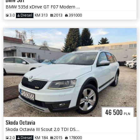
BMW 535d xDrive GT F07 Modern LIFT LCI
3.0
Diesel
KM 313
2013
391000
46 500
PLN
Skoda Octavia
Skoda Octavia III Scout 2.0 TDI DSG 4x4
2.0
Diesel
KM 184
2015
178000