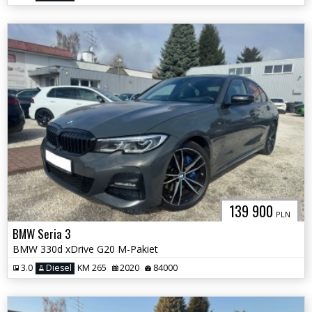
139 900
PLN
BMW Seria 3
BMW 330d xDrive G20 M-Pakiet
3.0
Diesel
KM 265
2020
84000