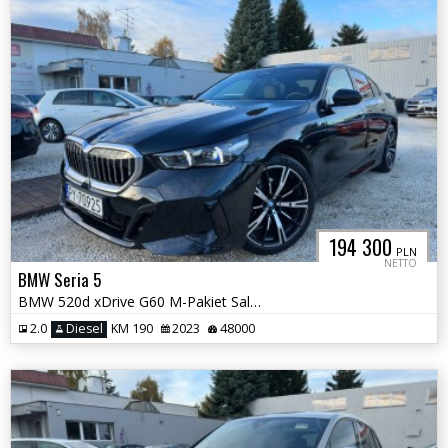
194 300
PLN
NETTO
BMW Seria 5
BMW 520d xDrive G60 M-Pakiet Salon Polska Vat 23%
2.0
Diesel
KM 190
2023
48000