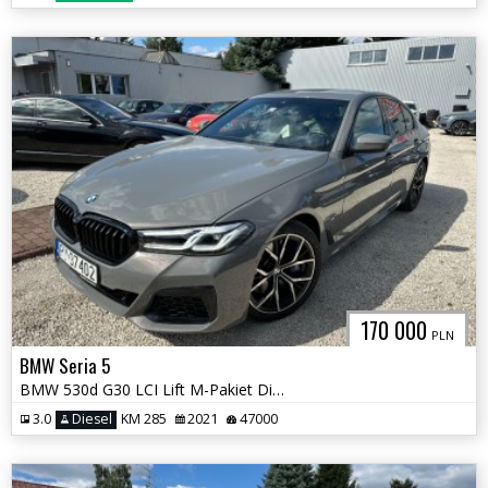
170 000
PLN
BMW Seria 5
BMW 530d G30 LCI Lift M-Pakiet Diesel
3.0
Diesel
KM 285
2021
47000