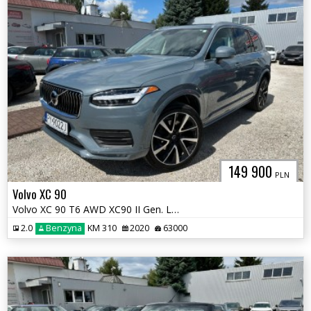
149 900
PLN
Volvo XC 90
Volvo XC 90 T6 AWD XC90 II Gen. LIFT
2.0
Benzyna
KM 310
2020
63000