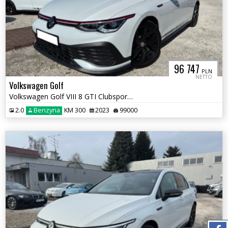
96 747
PLN
NETTO
Volkswagen Golf
Volkswagen Golf VIII 8 GTI Clubsport DCC ACC DSG
2.0
Benzyna
KM 300
2023
99000