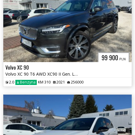
99 900
PLN
Volvo XC 90
Volvo XC 90 T6 AWD XC90 II Gen. LIFT
2.0
Benzyna
KM 310
2021
256000