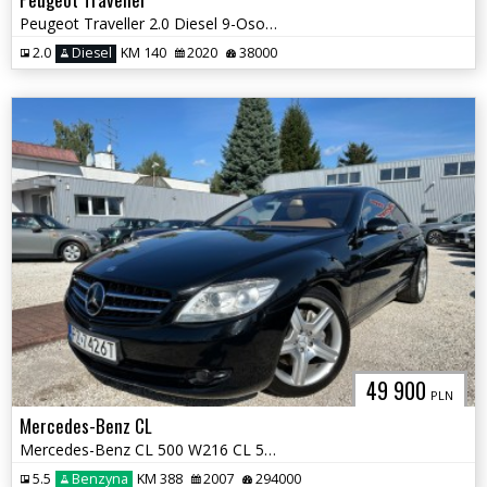
Peugeot Traveller 2.0 Diesel 9-Osobowy VAT 23%
2.0
Diesel
KM 140
2020
38000
49 900
PLN
Mercedes-Benz CL
Mercedes-Benz CL 500 W216 CL 550 V8 Coupe Europa
5.5
Benzyna
KM 388
2007
294000