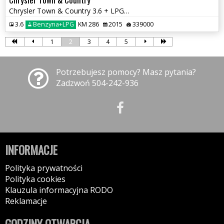
Chrysler Town & Country 3.6 + LPG T&C Voyager
3.6
Benzyna+LPG
KM 286
2015
339000
1
2
3
4
5
Potrzebujesz pomocy? Masz pytania?
Zadzwoń 504-242-936
INFORMACJE
Polityka prywatności
Polityka cookies
Klauzula informacyjna RODO
Reklamacje
GODZINY OTWARCIA