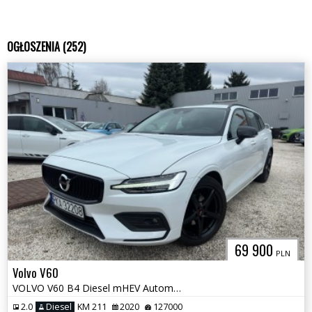
OGŁOSZENIA (252)
69 900
PLN
Volvo V60
VOLVO V60 B4 Diesel mHEV Automat
2.0
Diesel
KM 211
2020
127000