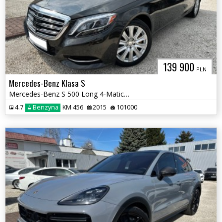
139 900
PLN
Mercedes-Benz Klasa S
Mercedes-Benz S 500 Long 4-Matic W222 S 550
4.7
Benzyna
KM 456
2015
101000