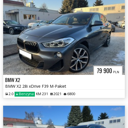
79 900
PLN
BMW X2
BMW X2 28i xDrive F39 M-Pakiet
2.0
Benzyna
KM 231
2021
6800