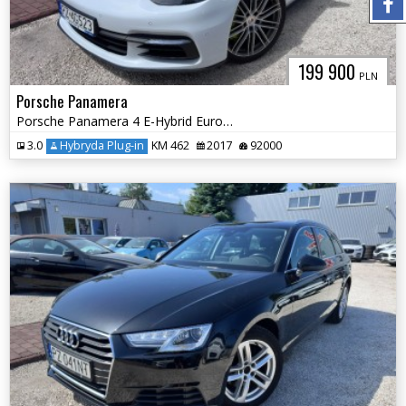
199 900
PLN
Porsche Panamera
Porsche Panamera 4 E-Hybrid Europa Pneumatyka
3.0
Hybryda Plug-in
KM 462
2017
92000