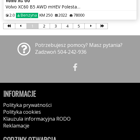
Volvo XC60 B5 AWD mHEV Polestar Facelift
2.0
Benzyna
KM 250
2022
78000
1
2
3
4
5
Potrzebujesz pomocy? Masz pytania?
Zadzwoń 504-242-936
INFORMACJE
Polityka prywatności
Polityka cookies
Klauzula informacyjna RODO
Reklamacje
GODZINY OTWARCIA