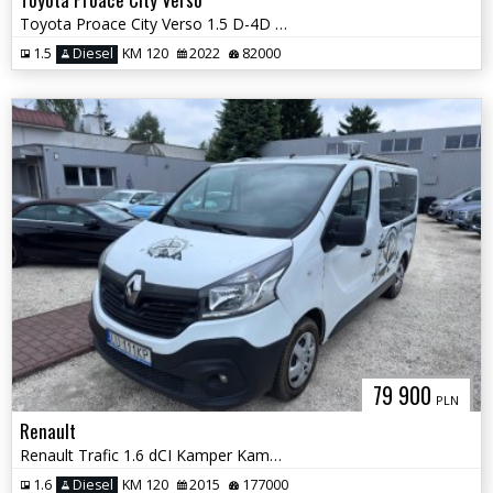
Toyota Proace City Verso 1.5 D-4D Salon Polska
1.5
Diesel
KM 120
2022
82000
79 900
PLN
Renault
Renault Trafic 1.6 dCI Kamper Kampingowy
1.6
Diesel
KM 120
2015
177000