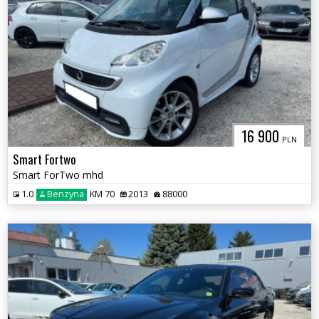
16 900
PLN
Smart Fortwo
Smart ForTwo mhd
1.0
Benzyna
KM 70
2013
88000