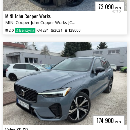
73 090
PLN
NETTO
MINI John Cooper Works
MINI Cooper John Copper Works JCW Salon Polska Vat 23%
2.0
Benzyna
KM 231
2021
128000
174 900
PLN
Volvo XC 60