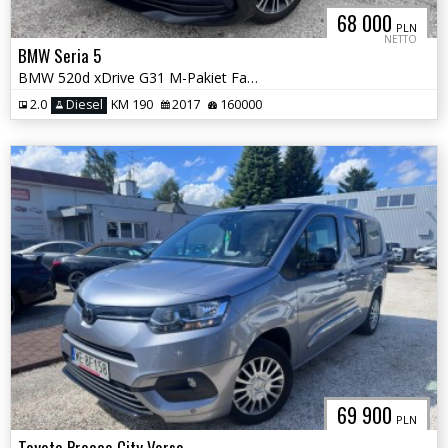
68 000
PLN
NETTO
BMW Seria 5
BMW 520d xDrive G31 M-Pakiet Faktura Vat 23% Salon Polska
2.0
Diesel
KM 190
2017
160000
69 900
PLN
Toyota Proace City Verso