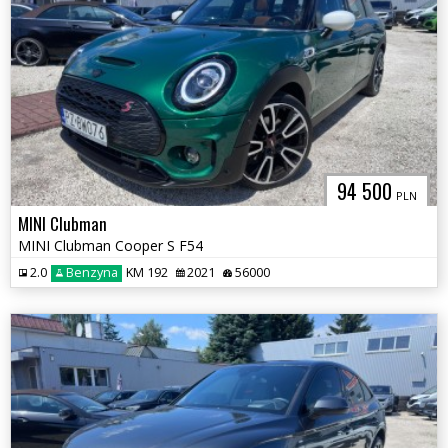
94 500
PLN
MINI Clubman
MINI Clubman Cooper S F54
2.0
Benzyna
KM 192
2021
56000