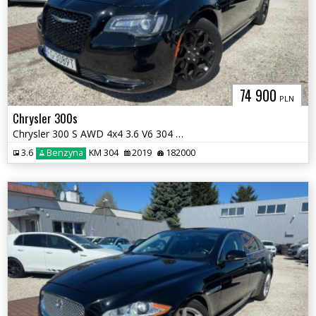
74 900
PLN
Chrysler 300s
Chrysler 300 S AWD 4x4 3.6 V6 304 KM zarejestrowany w PL
3.6
Benzyna
KM 304
2019
182000