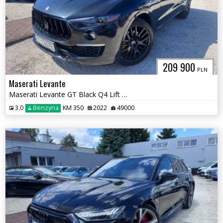
209 900
PLN
Maserati Levante
Maserati Levante GT Black Q4 Lift 4x4 3.0 V6
3.0
Benzyna
KM 350
2022
49000