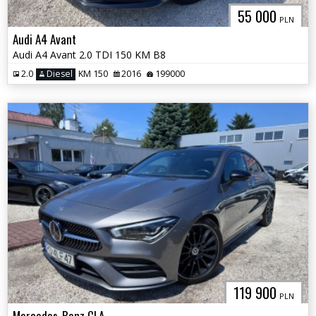
55 000
PLN
Audi A4 Avant
Audi A4 Avant 2.0 TDI 150 KM B8
2.0
Diesel
KM 150
2016
199000
119 900
PLN
Mercedes-Benz CLA