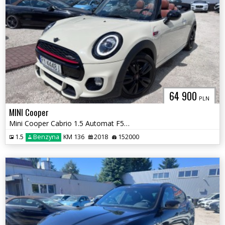
64 900
PLN
MINI Cooper
Mini Cooper Cabrio 1.5 Automat F57 Pakiet JCW
1.5
Benzyna
KM 136
2018
152000