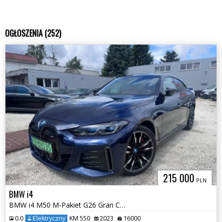
OGŁOSZENIA (252)
215 000
PLN
BMW i4
BMW i4 M50 M-Pakiet G26 Gran Coupe EV Elektryk
0.0
Elektryczny
KM 550
2023
16000