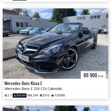
89 900
PLN
Mercedes-Benz Klasa E
Mercedes-Benz E 250 CDI Cabriolet Pakiet AMG LIFT
2.1
Diesel
KM 204
2013
125000