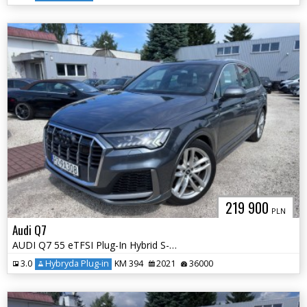
219 900
PLN
Audi Q7
AUDI Q7 55 eTFSI Plug-In Hybrid S-Line
3.0
Hybryda Plug-in
KM 394
2021
36000