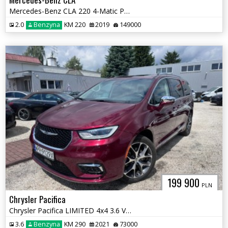
Mercedes-Benz CLA 220 4-Matic Pakiet AMG Salon Polska
2.0
Benzyna
KM 220
2019
149000
199 900
PLN
Chrysler Pacifica
Chrysler Pacifica LIMITED 4x4 3.6 V6 Automat
3.6
Benzyna
KM 290
2021
73000