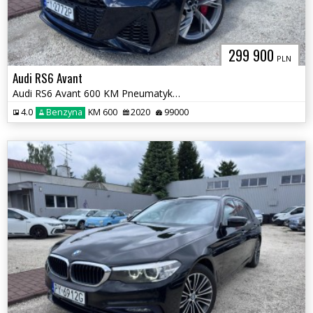
299 900
PLN
Audi RS6 Avant
Audi RS6 Avant 600 KM Pneumatyka Oś skrętna
4.0
Benzyna
KM 600
2020
99000