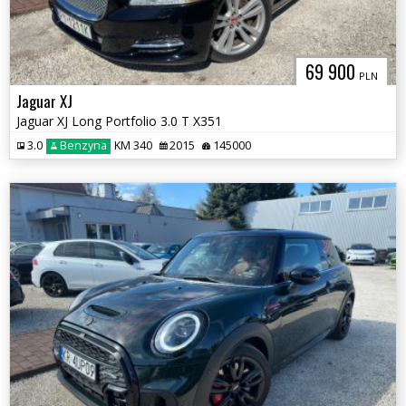
69 900
PLN
Jaguar XJ
Jaguar XJ Long Portfolio 3.0 T X351
3.0
Benzyna
KM 340
2015
145000